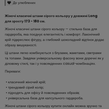
До улюблених
Жіночі класичні штани сірого кольору у довжині Long
для зросту 173 - 180 см.
Жіночі класичні штани сірого кольору — стильна база для
гардероба, яка поєднує елегантність і комфорт. Лаконічний
крій підкреслює фігуру, а глибокий шоколадний відтінок додає
образу вишуканості.
Ці штани легко комбінуються з блузами, жакетами, светрами
та топами. Завдяки універсальному фасону вони доречні як у
діловому стилі, так і у повсякденних casual-комбінаціях.
Переваги:
• класичний жіночий крій;
• трендовий сірий колір;
• підходять для офісу й повсякденних образів;
• універсальна база для капсульного гардероба.
Жіночі штани сірого кольору купити онлайн можна зручно та