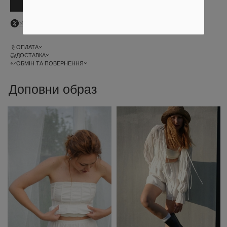
В кошик
Увійдіть
в особистий кабінет, щоб побачити персональну знижку
ОПЛАТА
ДОСТАВКА
ОБМІН ТА ПОВЕРНЕННЯ
Доповни образ