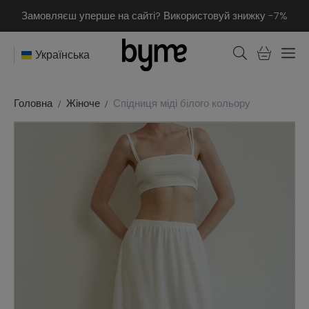
Замовляєш уперше на сайті? Використовуй знижку -7%
Українська
Головна
Жіноче
Спідниця міді білого кольору