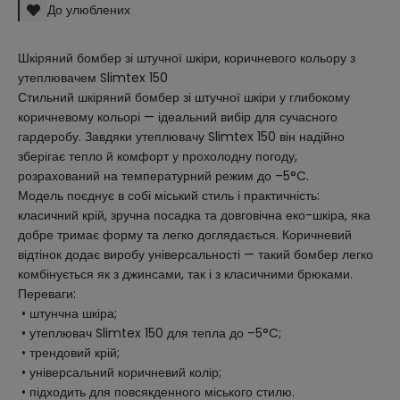
До улюблених
Шкіряний бомбер зі штучної шкіри, коричневого кольору з
утеплювачем Slimtex 150
Стильний шкіряний бомбер зі штучної шкіри у глибокому
коричневому кольорі — ідеальний вибір для сучасного
гардеробу. Завдяки утеплювачу Slimtex 150 він надійно
зберігає тепло й комфорт у прохолодну погоду,
розрахований на температурний режим до –5°C.
Модель поєднує в собі міський стиль і практичність:
класичний крій, зручна посадка та довговічна еко-шкіра, яка
добре тримає форму та легко доглядається. Коричневий
відтінок додає виробу універсальності — такий бомбер легко
комбінується як з джинсами, так і з класичними брюками.
Переваги:
• штунчна шкіра;
• утеплювач Slimtex 150 для тепла до –5°C;
• трендовий крій;
• універсальний коричневий колір;
• підходить для повсякденного міського стилю.