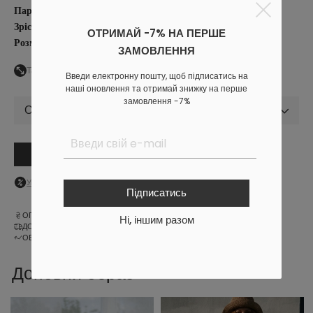
Параметри моделі
: 84/64/94см.
Зріст моделі
: 178 см.
ОТРИМАЙ -7% НА ПЕРШЕ
Розмір на моделі
: S-M.
ЗАМОВЛЕННЯ
Таблиця розмірів
Введи електронну пошту, щоб підписатись на
наші оновлення та отримай знижку на перше
замовлення -7%
Обрати розмір
В кошик
Увійдіть
в особистий кабінет, щоб побачити персональну знижку
Підписатись
ОПЛАТА
Ні, іншим разом
ДОСТАВКА
ОБМІН ТА ПОВЕРНЕННЯ
Доповни образ