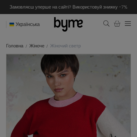
Замовляєш уперше на сайті? Використовуй знижку -7%
Українська
Головна
Жіноче
Жіночий светр