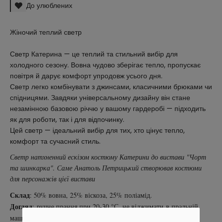
До улюблених
Жіночий теплий светр
Светр Катерина — це теплий та стильний вибір для
холодного сезону. Вовна чудово зберігає тепло, пропускає
повітря й дарує комфорт упродовж усього дня.
Светр легко комбінувати з джинсами, класичними брюками чи
спідницями. Завдяки універсальному дизайну він стане
незамінною базовою річчю у вашому гардеробі — підходить
як для роботи, так і для відпочинку.
Цей светр — ідеальний вибір для тих, хто цінує тепло,
комфорт та сучасний стиль.
Светр натхненний ескізом костюму Катерини до вистави "Чорт
та шинкарка". Саме Анатоль Петрицький створював костюми
для персонажів цієї вистави
Склад
:
50% вовна, 25% віскоза, 25% поліамід.
Догляд
: ручне прання при 20-30 °С, не віджимати в пральній
машині.