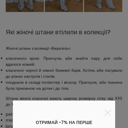
Які жіночі штани втілили в колекції?
Жіночі штани з колекції «Березіль»:
класичного крою. Прагнули, аби знайти пару для себе
вдалося кожній.
класичної чорної й ніжної бежевої барв. Хотіли, аби пасували
до різних настроїв і стилів.
поєднали в складі поліестер і віскозу. Прагнули, аби тканина
була приємною на дотик і до тіла.
Штани жіночі класичні мають широку розмірну сітку: від XXS
до XXL. А також вирізняються лінією довжин:
petite — 158-165 см;
middle — 166-172 см;
ОТРИМАЙ -7% НА ПЕРШЕ
long — 173-180 см.