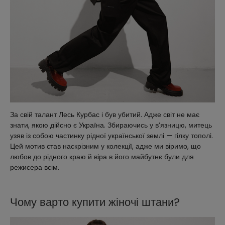
За свій талант Лесь Курбас і був убитий. Адже світ не має
знати, якою дійсно є Україна. Збираючись у в’язницю, митець
узяв із собою частинку рідної української землі — гілку тополі.
Цей мотив став наскрізним у колекції, адже ми віримо, що
любов до рідного краю й віра в його майбутнє були для
режисера всім.
Чому варто купити жіночі штани?