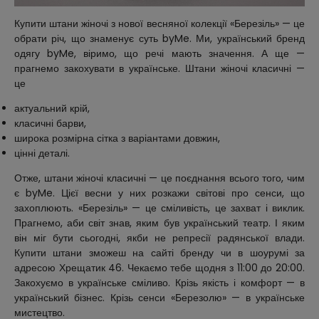
Купити штани жіночі з нової весняної колекції «Березіль» — це
обрати річ, що знаменує суть byMe. Ми, український бренд
одягу byMe, віримо, що речі мають значення. А ще —
прагнемо закохувати в українське. Штани жіночі класичні —
це
актуальний крій,
класичні барви,
широка розмірна сітка з варіантами довжин,
цінні деталі.
Отже, штани жіночі класичні — це поєднання всього того, чим
є byMe. Цієї весни у них розкажи світові про сенси, що
захоплюють. «Березіль» — це сміливість, це захват і виклик.
Прагнемо, аби світ знав, яким був український театр. І яким
він міг бути сьогодні, якби не репресії радянської влади.
Купити штани зможеш на сайті бренду чи в шоурумі за
адресою Хрещатик 46. Чекаємо тебе щодня з 11:00 до 20:00.
Закохуємо в українське сміливо. Крізь якість і комфорт — в
український бізнес. Крізь сенси «Березолю» — в українське
мистецтво.