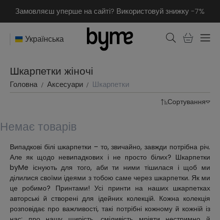
Замовляєш уперше на сайті? Використовуй знижку -7%
Українська
Шкарпетки жіночі
Головна
Аксесуари
Шкарпетки
Сортування
Немає товарів
Випадкові білі шкарпетки – то, звичайно, завжди потрібна річ.
Але як щодо невипадкових і не просто білих? Шкарпетки
byMe існують для того, аби ти ними тішилася і щоб ми
ділилися своїми ідеями з тобою саме через шкарпетки. Як ми
це робимо? Принтами! Усі принти на наших шкарпетках
авторські й створені для ідейних колекцій. Кожна колекція
розповідає про важливості, такі потрібні кожному й кожній із
нас: про нашу щирість, сміливість мріяти нестримно й