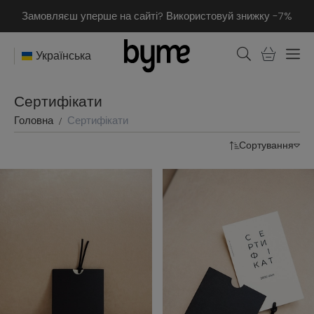
Замовляєш уперше на сайті? Використовуй знижку -7%
Українська
Сертифікати
Головна
Сертифікати
Сортування