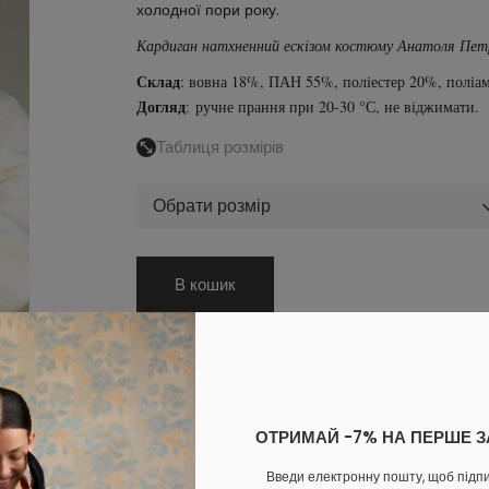
холодної пори року.
Кардиган натхненний ескізом костюму Анатоля Петр
Склад
:
вовна 18%, ПАН 55%, поліестер 20%, поліам
Догляд
: ручне прання при 20-30 °С, не віджимати.
Таблиця розмірів
Обрати розмір
В кошик
Увійдіть
в особистий кабінет, щоб побачити персональну зн
ОПЛАТА
ДОСТАВКА
ОБМІН ТА ПОВЕРНЕННЯ
ОТРИМАЙ -7% НА ПЕРШЕ 
Доповни образ
Введи електронну пошту, щоб підп