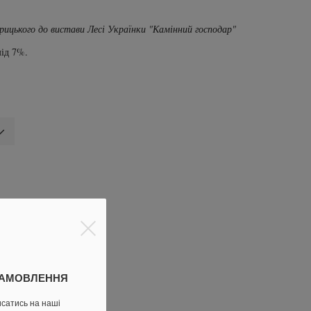
ицького до вистави Лесі Українки "Камінний господар"
ід 7%.
ижку
ЗАМОВЛЕННЯ
исатись на наші