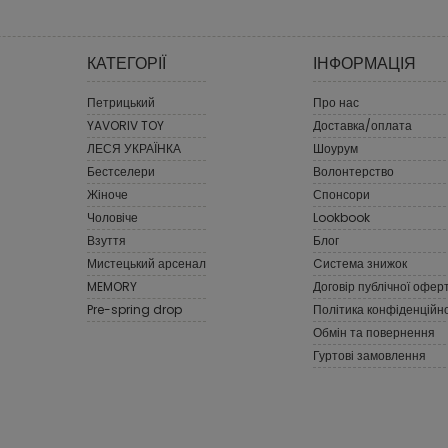
КАТЕГОРІЇ
ІНФОРМАЦІЯ
Петрицький
Про нас
YAVORIV TOY
Доставка/оплата
ЛЕСЯ УКРАЇНКА
Шоурум
Бестселери
Волонтерство
Жіноче
Спонсори
Чоловіче
Lookbook
Взуття
Блог
Мистецький арсенал
Cистема знижок
MEMORY
Договір публічної офер
Pre-spring drop
Політика конфіденційно
Обмін та повернення
Гуртові замовлення