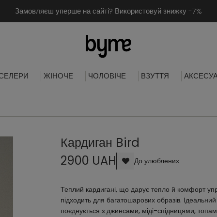
Замовляєш уперше на сайті? Використовуй знижку -7%
СЕЛЕРИ
ЖІНОЧЕ
ЧОЛОВІЧЕ
ВЗУТТЯ
АКСЕСУ
Кардиган Bird
2900 UAH
До улюблених
Теплий кардигані, що дарує тепло й комфорт уп
підходить для багатошарових образів. Ідеальний 
поєднується з джинсами, міді-спідницями, топ