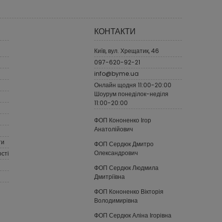
КОНТАКТИ
Київ, вул. Хрещатик, 46
097-620-92-21
info@byme.ua
Онлайн щодня 11:00-20:00
Шоурум понеділок-неділя
11:00-20:00
ФОП Кононенко Ігор
Анатолійович
ти
ФОП Сердюк Дмитро
Олександрович
сті
ФОП Сердюк Людмила
Дмитріївна
ФОП Кононенко Вікторія
Володимирівна
ФОП Сердюк Аліна Ігорівна