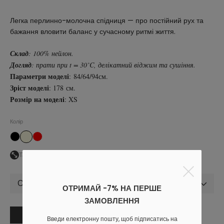
Легка перлинно-молочна спідниця — про постійний рух та
бажання вловити баланс у сучасному ритмі життя.
Склад
: 100% нейлон.
Догляд
: прати при t = 30˚C, делікатний віджим та сушіння.
Параметри моделі
: 84/64/94см.
Зріст моделі
: 178 см.
Розмір на моделі
: XS
Колір
Таблиця розмірів
Обрати розмір
ОТРИМАЙ -7% НА ПЕРШЕ
ЗАМОВЛЕННЯ
В кошик
Введи електронну пошту, щоб підписатись на