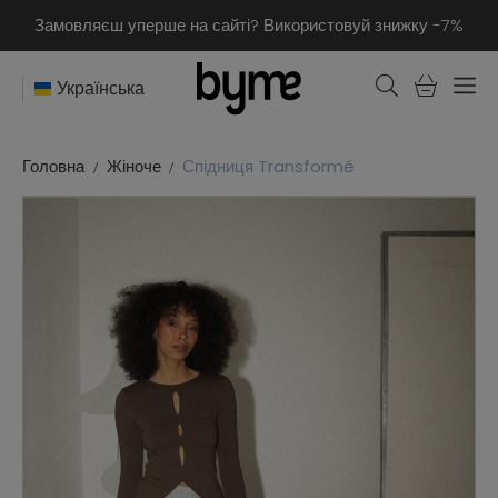
Замовляєш уперше на сайті? Використовуй знижку -7%
Українська
Головна
Жіноче
Спідниця Transformé