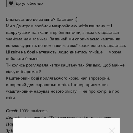
До улюблених
Впізнаєш, що це за квіти? Каштани :)
Ми з Дмитром зробили макрозйомку квітів каштану — і
надрукували на тканині дрібні квіточки, з яких складається
знайома нам «свічка». Зазвичай ми сприймаємо каштан як
велике суцвіття, не помічаючи, з якої краси воно складається.
Ці квіти на боді натякають: якщо дивитись глибше — можна
побачити більше.
Ти колись розглядала квітку каштану так близько, щоб майже
відчути її аромат?
Каштановий боді прилягаючого крою, напівпрозорий,
створений для справжнього літа. І тепер прикметник
«каштановий» набуває нового змісту — не про колір, а про
квіти.
Склад
:
100% поліестер
Догляд
: прати при t = 30˚C, делікатний віджим і сушіння.
Параметри моделі:
81/58/86 см.
Зріст
: 176 см.