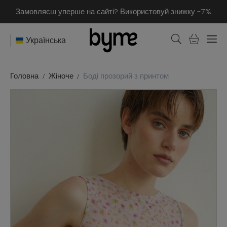
Замовляєш уперше на сайті? Використовуй знижку -7%
Українська
Головна
Жіноче
Боді прозорий з принтом