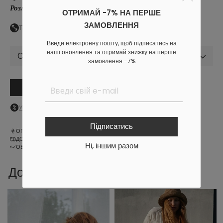
Розмір на фото
: XS.
ОТРИМАЙ -7% НА ПЕРШЕ
ЗАМОВЛЕННЯ
Таблиця розмірів
Введи електронну пошту, щоб підписатись на
наші оновлення та отримай знижку на перше
Обрати розмір
замовлення -7%
В кошик
Увійдіть
в особистий кабінет, щоб побачити персональну знижку
Підписатись
ОПЛАТА
ДОСТАВКА
Ні, іншим разом
ОБМІН ТА ПОВЕРНЕННЯ
Доповни образ