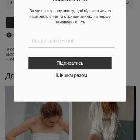
Обрати розмір
Введи електронну пошту, щоб підписатись на
наші оновлення та отримай знижку на перше
замовлення -7%
В кошик
Увійдіть
в особистий кабінет, щоб побачити персональну знижку
ОПЛАТА
ДОСТАВКА
ОБМІН ТА ПОВЕРНЕННЯ
Підписатись
Доповни образ
Ні, іншим разом