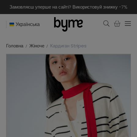
Замовляєш уперше на сайті? Використовуй знижку -7%
Українська
Головна
Жіноче
Кардиган Stripes