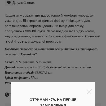
До улюблених
Кардиган у смужку, що дарує тепло й комфорт упродовж
усього дня. Він красиво тримає форму й підходить для
багатошарових образів. Ідеальний вибір для офісу,
прогулянок і casual-луків. Легко поєднується з джинсами,
міді-спідницями, топами та базовими футболками. Стильний
must-have для холодної пори року.
Кардиган створено за мотивами ескізу Анатоля Петрицького
до опери "Турандот"
Склад
:
50% бавовна, 50% акрил
.
Догляд
: прати при t = 30˚C, делікатний віджим та сушіння.
Параметри моделі
: 88/65/92 см.
Зріст на фото
: 177см.
Розмір на моделі
: S-M.
Таблиця розмірів
ОТРИМАЙ -7% НА ПЕРШЕ
ЗАМОВЛЕННЯ