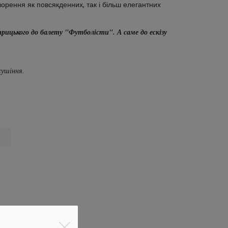
орення як повсякденних, так і більш елегантних
ицького до балету "Футболісти". А саме до ескізу
сушіння.