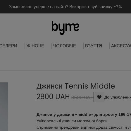
Замовляєш уперше на сайті? Використовуй знижку -7%
СЕЛЕРИ
ЖІНОЧЕ
ЧОЛОВІЧЕ
ВЗУТТЯ
АКСЕСУ
Джинси Tennis Middle
2800 UAH
3500 UAH
До улюблени
Джинси у довжині «middle» для зросту 166-17
Універсальні джинси молочної барви.
Стриманий трендовий відтінок додає свіжості й 