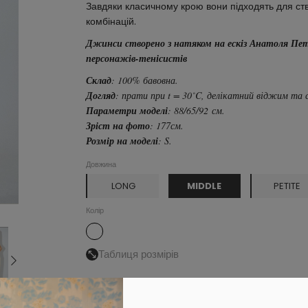
Завдяки класичному крою вони підходять для ств
комбінацій.
Джинси створено з натяком на ескіз Анатоля Петр
персонажів-тенісистів
Склад
: 100% бавовна.
Догляд
: прати при t = 30˚C, делікатний віджим та 
Параметри моделі
: 88/65/92 см.
Зріст на фото
: 177см.
Розмір на моделі
: S.
Довжина
MIDDLE
LONG
PETITE
Колір
Таблиця розмірів
Обрати розмір