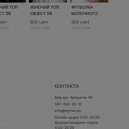
ЧИЙ ТОП
ЖІНОЧИЙ ТОП
ФУТБОЛКА
СОРОЧК
CT 06
OBJECT 06
МОЛОЧНОГО
ВИШИВК
КОЛЬОРУ
UAH
900 UAH
900 UAH
2500 U
OBJECT 03
 UAH
1900 UAH
1700 UAH
КОНТАКТИ
Київ, вул. Хрещатик, 46
097-620-92-21
info@byme.ua
Онлайн щодня 11:00-20:00
Шоурум понеділок-неділя
11:00-20:00