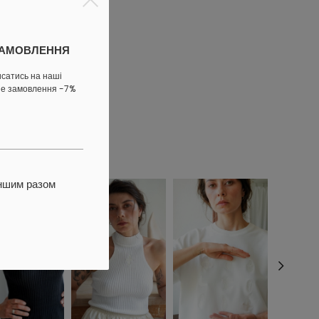
ЗАМОВЛЕННЯ
ижку
исатись на наші
ше замовлення -7%
іншим разом