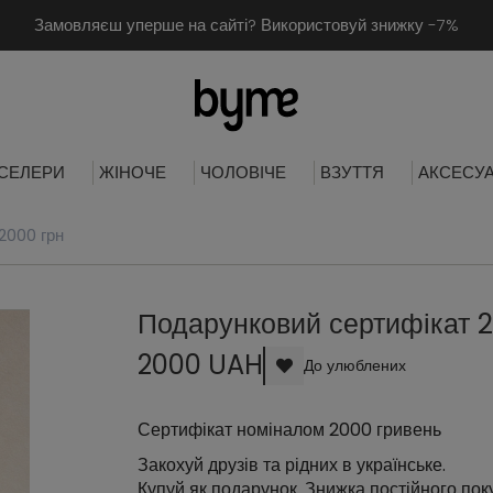
Замовляєш уперше на сайті? Використовуй знижку -7%
СЕЛЕРИ
ЖІНОЧЕ
ЧОЛОВІЧЕ
ВЗУТТЯ
АКСЕСУ
2000 грн
Подарунковий сертифікат 
2000 UAH
До улюблених
Сертифікат номіналом 2000 гривень
Закохуй друзів та рідних в українське.
Купуй як подарунок. Знижка постійного поку