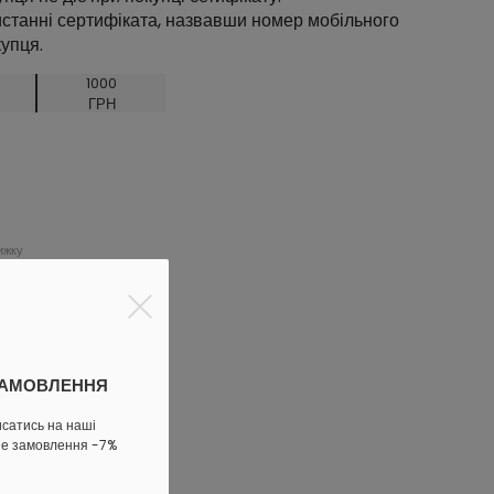
станні сертифіката, назвавши номер мобільного
купця.
1000
ГРН
ижку
ЗАМОВЛЕННЯ
исатись на наші
ше замовлення -7%