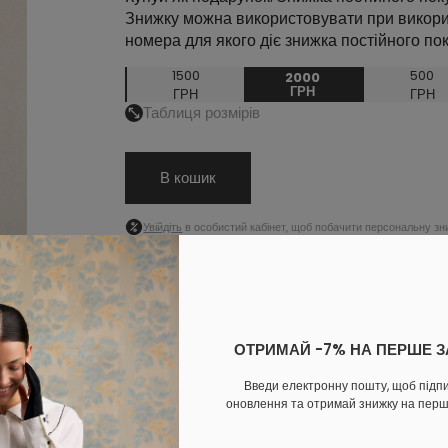
Знижку можна використовувати при викори
номера для якого діє знижка постійного по
1500
500
2000
ГРН
ГРН
ГРН
Таблиця розмірів
В кошик
Увійдіть
в особистий кабінет, щоб побачити персональну зн
ОПЛАТА
ДОСТАВКА
ОБМІН ТА ПОВЕРНЕННЯ
Доповни образ
ОТРИМАЙ -7% НА ПЕРШЕ 
Введи електронну пошту, щоб підп
оновлення та отримай знижку на пер