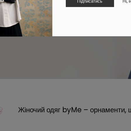
Підписатись
Ні, 
Жіночий одяг byMe – орнаменти, 