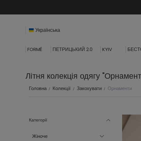
Українська
FORMÉ
ПЕТРИЦЬКИЙ 2.0
KYIV
БЕСТ
Літня колекція одягу "Орнамент
Головна
Колекції
Закохувати
Орнаменти
Категорії
Жіноче