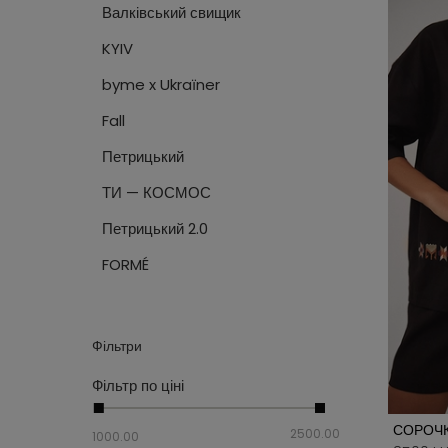
Светри
Валківський свищик
KYIV
byme x Ukraїner
Fall
Петрицький
ТИ — КОСМОС
Петрицький 2.0
FORMÉ
Фільтри
Фільтр по ціні
СОРОЧК
2500.00
1000.00