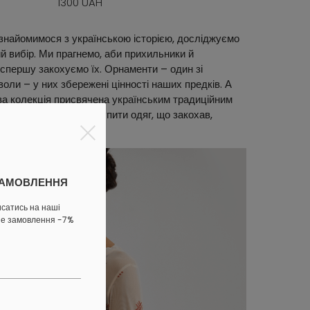
1300 UAH
і знайомимося з українською історією, досліджуємо
ий вибір. Ми прагнемо, аби прихильники й
 спершу закохуємо їх. Орнаменти – один зі
оли – у них збережені цінності наших предків. А
ова колекція присвячена українським традиційним
ивитися всі речі й купити одяг, що закохав,
ЗАМОВЛЕННЯ
исатись на наші
ше замовлення -7%