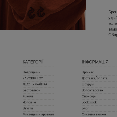
Брен
укра
коле
замо
Обир
КАТЕГОРІЇ
ІНФОРМАЦІЯ
Петрицький
Про нас
YAVORIV TOY
Доставка/оплата
ЛЕСЯ УКРАЇНКА
Шоурум
Бестселери
Волонтерство
Жіноче
Спонсори
Чоловіче
Lookbook
Взуття
Блог
Мистецький арсенал
Cистема знижок