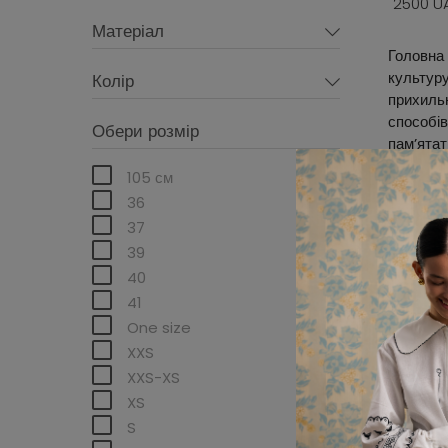
2500 U
Матеріал
Головна 
культуру
Колір
прихильн
способів
Обери розмір
пам’ятат
орнамент
105 см
можеш од
36
37
39
40
41
One size
XXS
XXS-XS
XS
S