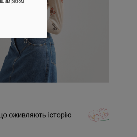
іншим разом
що оживляють історію