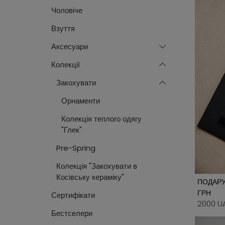
Чоловіче
Верхній одяг
Взуття
Штани
Аксесуари
Джинси
Колекції
Спідниці
Шарфи
Шорти
Хустинки
Закохувати
Футболки
Шкарпетки
Орнаменти
Піджаки
Колекція теплого одягу
"Глек"
Сорочки
Pre-Spring
Поло
Колекція "Закохувати в
Лонгсліви
Косівську кераміку"
ПОДАРУ
Топи
ГРН
Сертифікати
2000 U
Кардигани
Бестселери