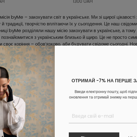
AH
1300 UAH
місія byMe – закохувати світ в українське. Ми зі щирої цікавост
 й традиції, творчістю вплітаючи їх у сьогодення. Це наш свідом
иці byMe розділяли нашу місію закохувати в українське, а тому
 познайомитися з українським близько й щиро. Це не просто симв
и своє коріння – обов’язково, аби будувати свідоме сьогодні. Н
ам. Далі знайомимо тебе з головними орнаментами колекції. А под
разу на сайті.
ОТРИМАЙ -7% НА ПЕРШЕ 
Введи електронну пошту, щоб підп
оновлення та отримай знижку на пер