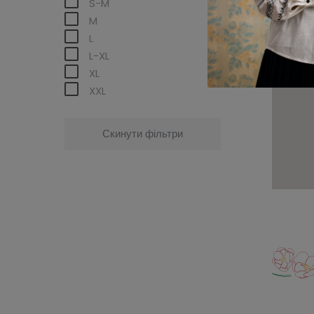
S-M
M
L
L-XL
XL
XXL
Скинути фільтри