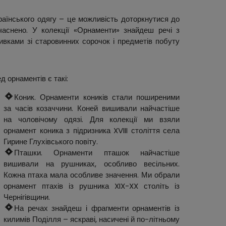
раїнського одягу – це можливість доторкнутися до
учаснено. У колекції «Орнаменти» знайдеш речі з
ивками зі старовинних сорочок і предметів побуту
д орнаментів є такі:
Коник. Орнаменти коників стали поширеними
за часів козаччини. Коней вишивали найчастіше
на чоловічому одязі. Для колекції ми взяли
орнамент коника з підризника XVIII століття села
Гирине Глухівського повіту.
Пташки. Орнаменти пташок найчастіше
вишивали на рушниках, особливо весільних.
Кожна птаха мала особливе значення. Ми обрали
орнамент птахів із рушника XIX-XX століть із
Чернігівщини.
На речах знайдеш і фрагменти орнаментів із
килимів Поділля – яскраві, насичені й по-літньому