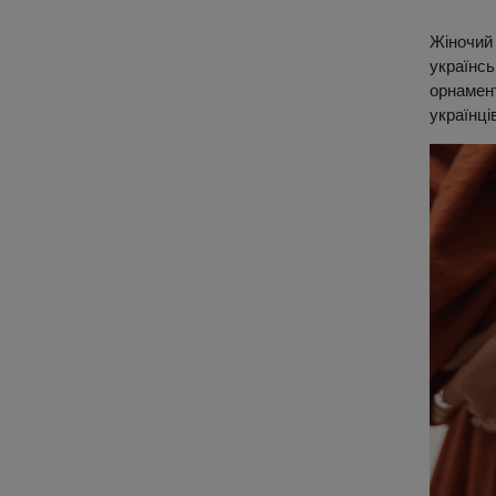
Жіночий 
українс
орнамент
українців