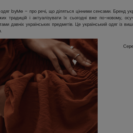
одяг byMe – про речі, що діляться цінними сенсами. Бренд ук
ьких традицій і актуалізувати їх сьогодні вже по-новому, ос
ами давніх українських предметів. Це український одяг із виш
.
Сере