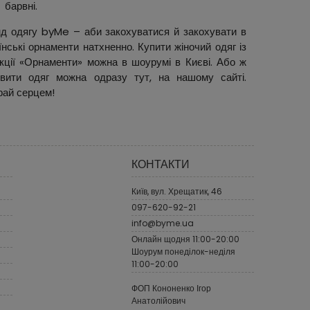
барвні.
д одягу byMe – аби закохуватися й закохувати в
їнські орнаменти натхненно. Купити жіночий одяг із
кції «Орнаменти» можна в шоурумі в Києві. Або ж
вити одяг можна одразу тут, на нашому сайті.
ай серцем!
КОНТАКТИ
Київ, вул. Хрещатик, 46
097-620-92-21
info@byme.ua
Онлайн щодня 11:00-20:00
Шоурум понеділок-неділя
11:00-20:00
ФОП Кононенко Ігор
Анатолійович