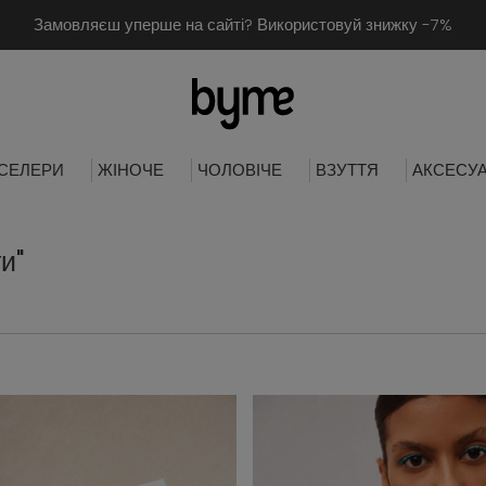
Замовляєш уперше на сайті? Використовуй знижку -7%
СЕЛЕРИ
ЖІНОЧЕ
ЧОЛОВІЧЕ
ВЗУТТЯ
АКСЕСУ
и"