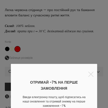
Легка червона спідниця — про постійний рух та бажання
вловити баланс у сучасному ритмі життя.
Склад
: 100% нейлон.
Догляд
: прати при t = 30˚C, делікатний віджим та сушіння.
Колір
Таблиця розмірів
Обрати розмір
ОТРИМАЙ -7% НА ПЕРШЕ
В кошик
ЗАМОВЛЕННЯ
Увійдіть
в особистий кабінет, щоб побачити персональну знижку
Введи електронну пошту, щоб підписатись на
наші оновлення та отримай знижку на перше
замовлення -7%
ОПЛАТА