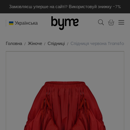
Замовляєш уперше на сайті? Використовуй знижку -7%
Українська
Головна
Жіноче
Спідниці
Спідниця червона Transfor