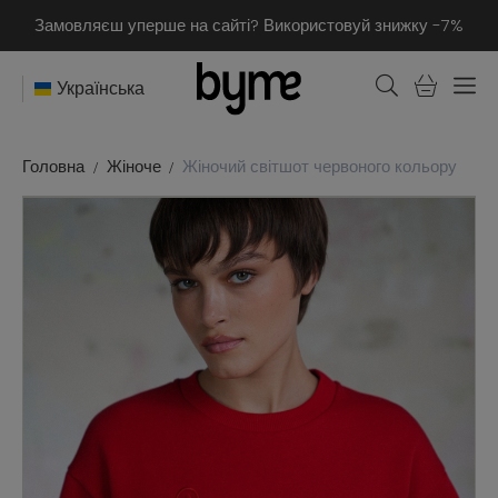
Замовляєш уперше на сайті? Використовуй знижку -7%
Українська
Головна
Жіноче
Жіночий світшот червоного кольору