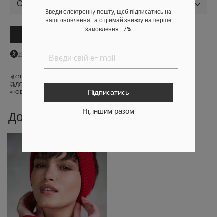
Обрати розмір
Введи електронну пошту, щоб підписатись на
наші оновлення та отримай знижку на перше
замовлення -7%
В кошик
Увійдіть
в особистий кабінет, щоб побачити персональну знижку
ОПЛАТА
ДОСТАВКА
Підписатись
ОБМІН ТА ПОВЕРНЕННЯ
Ні, іншим разом
Доповни образ