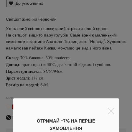
До улюблених
Світшот жіночий червоний
Утеплений світшот покликаний зігрівати тіло й серце.
На світшоті вишито пару голубів. Саме вони є маленьким
символом з картини Анатоля Петрицького "Не сад". Художник
намалював пейзаж Києва, можливо це вид з його вікна.
Склад
: 70% бавовна, 30% поліестр.
Догляд
: прати при t = 30˚C, делікатний віджим і сушіння.
Параметри моделі
: 84/64/94см.
Зріст моделі
: 178 см.
Розмір на моделі
: S-M.
Колір
Таблиця розмірів
ОТРИМАЙ -7% НА ПЕРШЕ
ЗАМОВЛЕННЯ