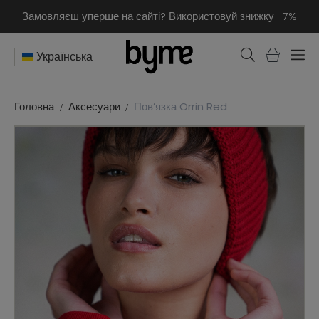
Замовляєш уперше на сайті? Використовуй знижку -7%
Українська
Головна
Аксесуари
Повʼязка Orrin Red