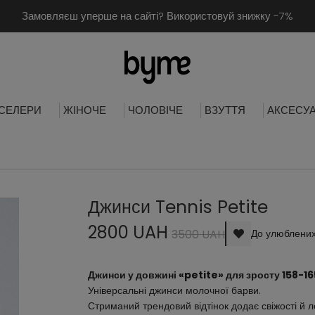
Замовляєш уперше на сайті? Використовуй знижку -7%
СЕЛЕРИ
ЖІНОЧЕ
ЧОЛОВІЧЕ
ВЗУТТЯ
АКСЕСУ
Джинси Tennis Petite
2800 UAH
3500 UAH
До улюблени
Джинси у довжині «petite» для зросту 158-16
Універсальні джинси молочної барви. 
Стриманий трендовий відтінок додає свіжості й 