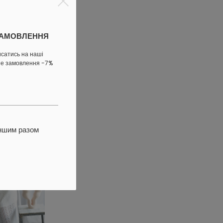
ЗАМОВЛЕННЯ
ижку
исатись на наші
ше замовлення -7%
іншим разом