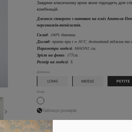
Завдяки класичному крою вони підходять для ств
комбінацій. 
Джинси створено з натяком на ескіз Анатоля Петр
персонажів-тенісистів.
Склад
: 100% бавовна.
Догляд
: прати при t = 30˚C, делікатний віджим та 
Параметри моделі
: 88/65/92 см.
Зріст на фото
: 177см.
Розмір на моделі
: S.
Довжина
PETITE
LONG
MIDDLE
Колір
Таблиця розмірів
Обрати розмір