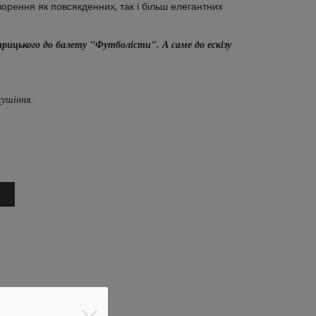
орення як повсякденних, так і більш елегантних 
ицького до балету "Футболісти". А саме до ескізу
сушіння.