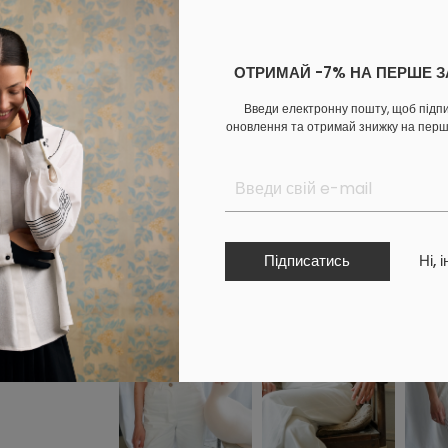
В кошик
ОТРИМАЙ -7% НА ПЕРШЕ 
Увійдіть
в особистий кабінет, щоб побачити персональну зн
Введи електронну пошту, щоб підп
оновлення та отримай знижку на пер
ОПЛАТА
ДОСТАВКА
ОБМІН ТА ПОВЕРНЕННЯ
Доповни образ
Підписатись
Ні, 