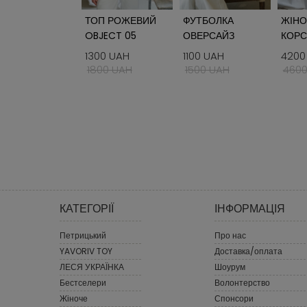
ТОП РОЖЕВИЙ
ФУТБОЛКА
ЖІН
OBJECT 05
ОВЕРСАЙЗ
КОРС
OBJECT 04
01
1300 UAH
1100 UAH
4200
1800 UAH
1500 UAH
4600
КАТЕГОРІЇ
ІНФОРМАЦІЯ
Петрицький
Про нас
YAVORIV TOY
Доставка/оплата
ЛЕСЯ УКРАЇНКА
Шоурум
Бестселери
Волонтерство
Жіноче
Спонсори