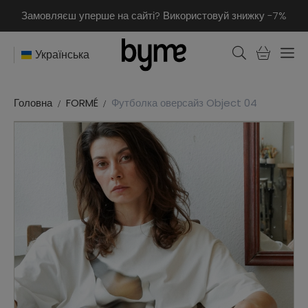
Замовляєш уперше на сайті? Використовуй знижку -7%
Українська
Головна
FORMÉ
Футболка оверсайз Object 04