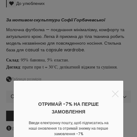
До улюблених
За мотивом скульптури Софії Горбачевської
Молочна футболка — поєднання мінімалізму, комфорту та
актуального крою. Легка й приємна до тіла тканина робить
модель незамінною для повсякденного носіння. Стильна
база для casual та capsule wardrobe.
Склад
: 95% бавовна, 5% еластан.
Догляд
: прати при t = 30˚C, делікатний віджим та сушіння.
Таблиця розмірів
Обрати розмір
ОТРИМАЙ -7% НА ПЕРШЕ
ЗАМОВЛЕННЯ
В кошик
Введи електронну пошту, щоб підписатись на
наші оновлення та отримай знижку на перше
Увійдіть
в особистий кабінет, щоб побачити персональну знижку
замовлення -7%