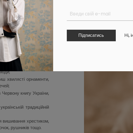
кавити когось дізнатися
закохувати в українське
ш розділяти цю місію з
e:
Підписатись
Ні, 
з рушників ми створили
 курочки, як символу
за народним повір’ям де
люди;
иш хвилясті орнаменти,
ечей;
 Червону книгу України,
українській традиційній
я вишивання хрестиком,
чок, рушників тощо.