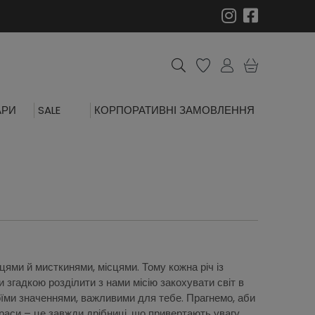
АРИ
SALE
КОРПОРАТИВНІ ЗАМОВЛЕННЯ
ми й мисткинями, місцями. Тому кожна річ із
згадкою розділити з нами місію закохувати світ в
своїми значеннями, важливими для тебе. Прагнемо, аби
раси – це завжди дрібниці, що привертають увагу.