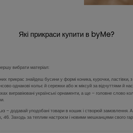
Які прикраси купити в byMe?
першу вибрати матеріал:
чних прикрас знайдеш бусини у формі коника, курочки, ластівки,
нсово однакові кольє й сережки або ж міксуй за відчуттями й на
ах вигравіювані українські орнаменти, а ще – головне слово колекц
и.
a – додавай уподобані товари в кошик і створюй замовлення. А 
к, 46. Заходь за теплим настроєм і новими мешканцями свого га