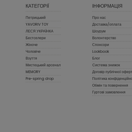
КАТЕГОРІЇ
ІНФОРМАЦІЯ
Петрицький
Про нас
YAVORIV TOY
Доставка/оплата
ЛЕСЯ УКРАЇНКА
Шоурум
Бестселери
Волонтерство
Жіноче
Спонсори
Чоловіче
Lookbook
Взуття
Блог
Мистецький арсенал
Cистема знижок
MEMORY
Договір публічної офер
Pre-spring drop
Політика конфіденційно
Обмін та повернення
Гуртові замовлення