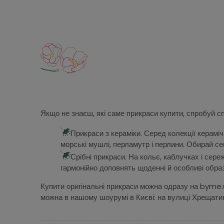
Якщо не знаєш, які саме прикраси купити, спробуй с
Прикраси з кераміки. Серед колекції керамі
морські мушлі, перламутр і перлини. Обирай се
Срібні прикраси. На кольє, каблучках і сережк
гармонійно доповнять щоденні й особливі образ
Купити оригінальні прикраси можна одразу на byme.u
можна в нашому шоурумі в Києві: на вулиці Хрещати