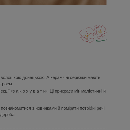
 з волошкою донецькою. А керамічні сережки мають
строєм.
ії «з а к о х у в а т и». Ці прикраси мінімалістичні й
познайомитися з новинками й поміряти потрібні речі
рдероба.