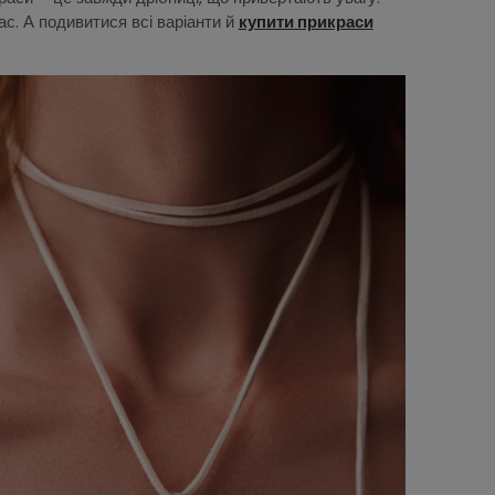
ас. А подивитися всі варіанти й
купити прикраси