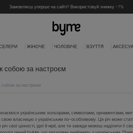
Замовляєш уперше на сайті? Використовуй знижку -7%
СЕЛЕРИ
ЖІНОЧЕ
ЧОЛОВІЧЕ
ВЗУТТЯ
АКСЕСУ
ж собою за настроєм
ж собою за настроєм
хаємося українським: кольорами, символами, орнаментами, митця
 свою власницю з українським по-особливому. Ця річ може стати 
річ свої цінності, ідеї й мрії, але ти завжди можеш наділити її 
– розділ речей byMe, що деталями знайомить з українським. Прик