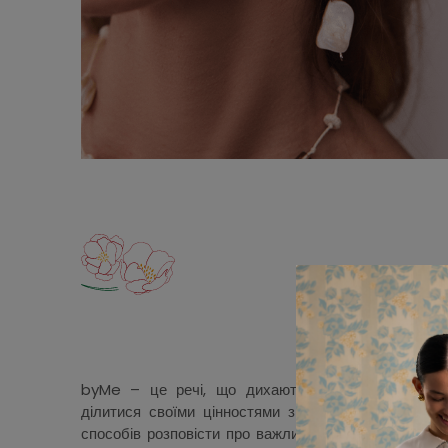
byMe – це речі, що дихають сенсами. Найбільш
ділитися своїми цінностями з тобою і світом. При
способів розповісти про важливе. Кожна прикраса 