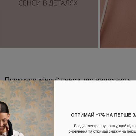
Прикраси жіночі: сенси, що надихають
ОТРИМАЙ -7% НА ПЕРШЕ 
е цінуємо можливість
краси жіночі – один зі
Введи електронну пошту, щоб підп
має особливу змістовну
оновлення та отримай знижку на пер