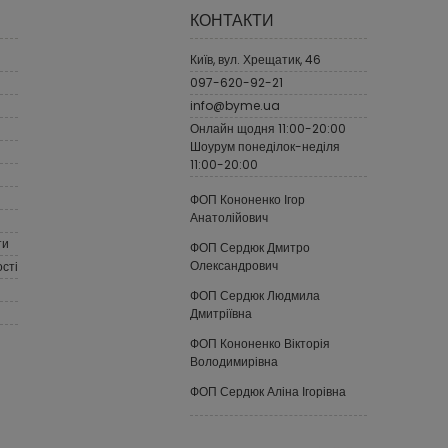
КОНТАКТИ
Київ, вул. Хрещатик, 46
097-620-92-21
info@byme.ua
Онлайн щодня 11:00-20:00
Шоурум понеділок-неділя
11:00-20:00
ФОП Кононенко Ігор
Анатолійович
ти
ФОП Сердюк Дмитро
Олександрович
сті
ФОП Сердюк Людмила
Дмитріївна
ФОП Кононенко Вікторія
Володимирівна
ФОП Сердюк Аліна Ігорівна