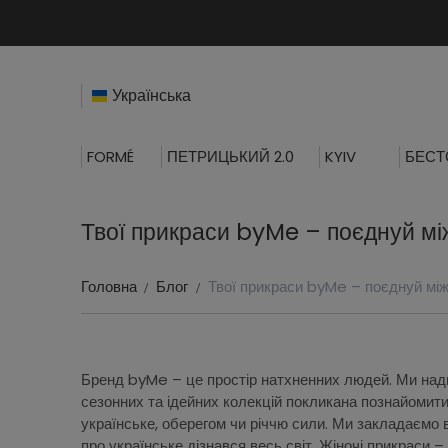
Українська
FORMÉ
ПЕТРИЦЬКИЙ 2.0
KYIV
БЕСТ
Твої прикраси byMe – поєднуй мі
Головна
Блог
Твої прикраси byMe – поєднуй мі
Бренд byMe – це простір натхненних людей. Ми нади
сезонних та ідейних колекцій покликана познайомити
українське, оберегом чи річчю сили. Ми закладаємо в 
про українське дізнався весь світ. Жіночі прикраси 