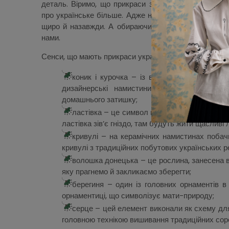
деталь. Віримо, що прикраси зі змістом здатні заці
про українське більше. Адже наша головна місія – 
щиро й назавжди. А обираючи наші речі, ти обирає
нами.
Сенси, що мають прикраси українського бренда byM
коник і курочка – із вишитих орнаментів 
дизайнерські намистини у формі коника й
домашнього затишку;
ластівка – це символ щастя в родині, адже 
ластівка зів’є гніздо, там будуть жити щасливі 
кривулі – на керамічних намистинах побач
кривулі з традиційних побутових українських р
волошка донецька – це рослина, занесена в
яку прагнемо й закликаємо зберегти;
берегиня – один із головних орнаментів в 
орнаментиці, що символізує мати-природу;
серце – цей елемент виконали як схему дл
головною технікою вишивання традиційних соро