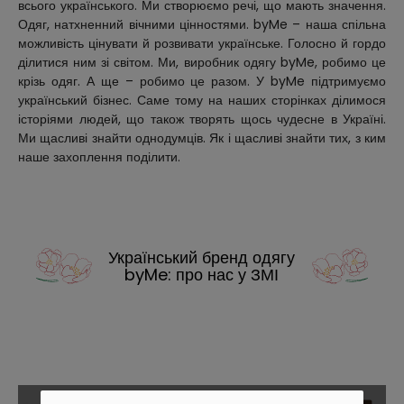
всього українського. Ми створюємо речі, що мають значення.
Одяг, натхненний вічними цінностями. byMe – наша спільна
можливість цінувати й розвивати українське. Голосно й гордо
ділитися ним зі світом. Ми, виробник одягу byMe, робимо це
крізь одяг. А ще – робимо це разом. У byMe підтримуємо
український бізнес. Саме тому на наших сторінках ділимося
історіями людей, що також творять щось чудесне в Україні.
Ми щасливі знайти однодумців. Як і щасливі знайти тих, з ким
наше захоплення поділити.
Український бренд одягу
byMe: про нас у ЗМІ