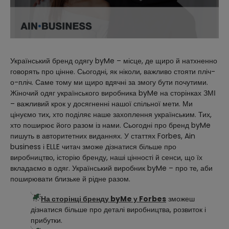
Український бренд одягу byMe – місце, де щиро й натхненно
говорять про цінне. Сьогодні, як ніколи, важливо стояти пліч-
о-пліч. Саме тому ми щиро вдячні за змогу бути почутими.
Жіночий одяг українського виробника byMe на сторінках ЗМІ
– важливий крок у досягненні нашої спільної мети. Ми
цінуємо тих, хто поділяє наше захоплення українським. Тих,
хто поширює його разом із нами. Сьогодні про бренд byMe
пишуть в авторитетних виданнях. У статтях Forbes, Ain
business і ELLE читач зможе дізнатися більше про
виробництво, історію бренду, наші цінності й сенси, що їх
вкладаємо в одяг. Український виробник byMe – про те, аби
поширювати близьке й рідне разом.
На сторінці бренду byMe у Forbes
зможеш
дізнатися більше про деталі виробництва, розвиток і
прибутки.