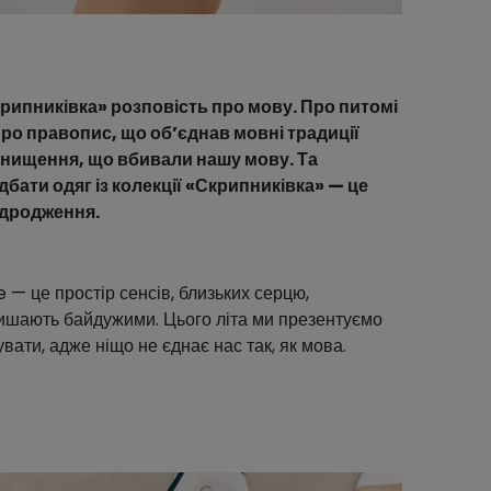
крипниківка» розповість про мову. Про питомі
Про правопис, що об’єднав мовні традиції
й знищення, що вбивали нашу мову. Та
бати одяг із колекції «Скрипниківка» — це
ідродження.
 — це простір сенсів, близьких серцю,
алишають байдужими. Цього літа ми презентуємо
вати, адже ніщо не єднає нас так, як мова.