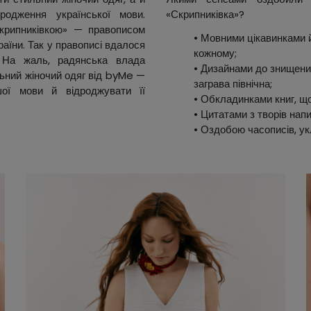
родження української мови.
«Скрипниківка»?
скрипниківкою» — правописом
• Мовними цікавинками 
країни. Так у правописі вдалося
кожному;
. На жаль, радянська влада
• Дизайнами до знищених
ильний жіночий одяг від byMe —
заграва північна;
шої мови й відроджувати її
• Обкладинками книг, що
• Цитатами з творів нап
• Оздобою часописів, ук