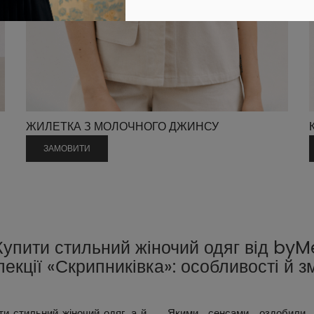
ЖИЛЕТКА З МОЛОЧНОГО ДЖИНСУ
ЗАМОВИТИ
Купити стильний жіночий одяг від byM
лекції «Скрипниківка»: особливості й з
и стильний жіночий одяг, а й
Якими сенсами оздобили 