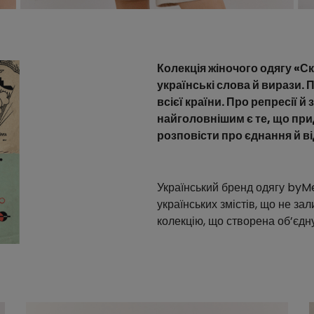
Колекція жіночого одягу «С
українські слова й вирази. 
всієї країни. Про репресії 
найголовнішим є те, що прид
розповісти про єднання й в
Український бренд одягу byMe
українських змістів, що не з
колекцію, що створена об’єдну