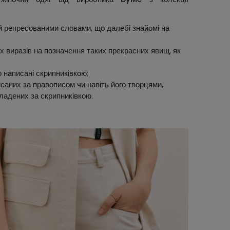
й репресованими словами, що далебі знайомі на
 виразів на позначення таких прекрасних явищ, як
 написані скрипниківкою;
исаних за правописом чи навіть його творцями,
ладених за скрипниківкою.