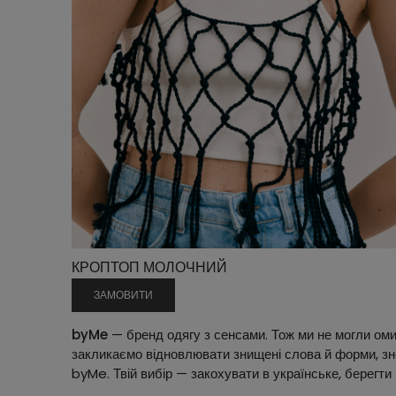
КРОПТОП МОЛОЧНИЙ
ЗАМОВИТИ
byMe
— бренд одягу з сенсами. Тож ми не могли омину
закликаємо відновлювати знищені слова й форми, зно
byMe. Твій вибір — закохувати в українське, берегти