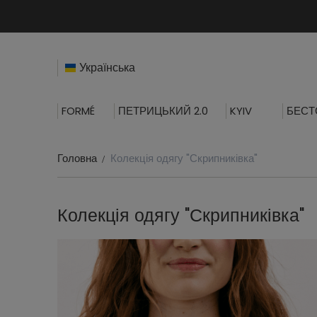
Українська
FORMÉ
ПЕТРИЦЬКИЙ 2.0
KYIV
БЕСТ
Головна
Колекція одягу "Скрипниківка"
Колекція одягу "Скрипниківка"