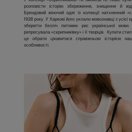
розповісти історію збереження, знищення й від
Брендовий жіночий одяг із колекції натхненний «
1928 року. У Харкові його уклали мовознавці з усієї 
зберегти безліч питомих рис української мови
репресувала «скрипниківку» і її творців. Купити ст
це обрати цікавитися справжньою історією на
особливості.