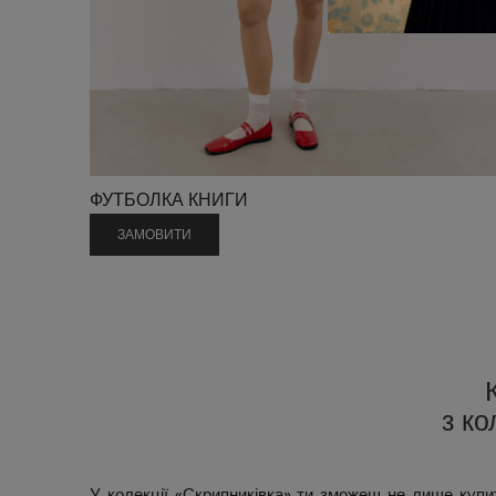
ФУТБОЛКА КНИГИ
ЗАМОВИТИ
з ко
У колекції «Скрипниківка» ти зможеш не лише купит