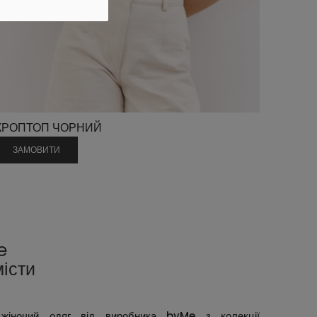
КРОПТОП ЧОРНИЙ
ЗАМОВИТИ
e
місти
жіночий одяг від виробника
byMe
з колекції