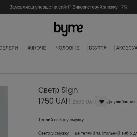
Замовляєш уперше на сайті? Використовуй знижку -7%
СЕЛЕРИ
ЖІНОЧЕ
ЧОЛОВІЧЕ
ВЗУТТЯ
АКСЕСУ
Светр Sign
1750 UAH
2500 UAH
До улюблених
Теплий светр у смужку
Светр у смужку — це теплий та стильний вибір д