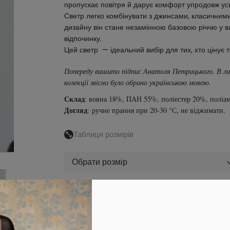
пропускає повітря й дарує комфорт упродовж ус
Светр легко комбінувати з джинсами, класичним
дизайну він стане незамінною базовою річчю у в
відпочинку.
Цей светр — ідеальний вибір для тих, хто цінує 
Попереду вишито підпис Анатоля Петрицького. В лис
колекції звісно було обрано українською мовою.
Склад
:
вовна 18%, ПАН 55%, поліестер 20%, поліам
Догляд
: ручне прання при 20-30 °С, не віджимати.
Таблиця розмірів
Обрати розмір
В кошик
Увійдіть
в особистий кабінет, щоб побачити персональну зн