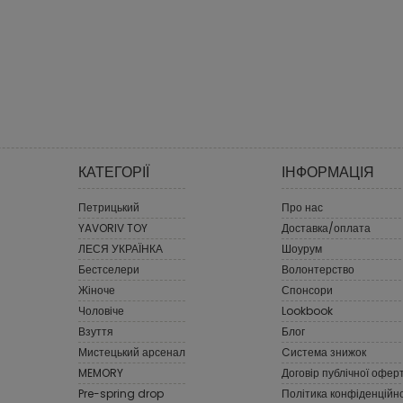
КАТЕГОРІЇ
ІНФОРМАЦІЯ
Петрицький
Про нас
YAVORIV TOY
Доставка/оплата
ЛЕСЯ УКРАЇНКА
Шоурум
Бестселери
Волонтерство
Жіноче
Спонсори
Чоловіче
Lookbook
Взуття
Блог
Мистецький арсенал
Cистема знижок
MEMORY
Договір публічної офер
Pre-spring drop
Політика конфіденційно