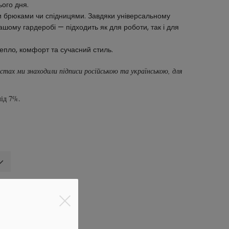
ього дня.
и брюками чи спідницями. Завдяки універсальному
ашому гардеробі — підходить як для роботи, так і для
тепло, комфорт та сучасний стиль.
тах ми знаходили підписи російською та українською, для
ід 7%.
ижку