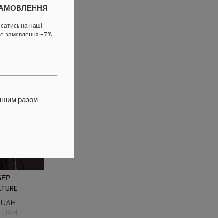
ЗАМОВЛЕННЯ
исатись на наші
ше замовлення -7%
іншим разом
БЕР
ATURE
 UAH
 UAH