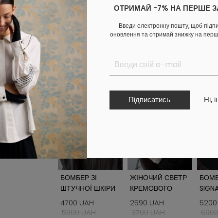
ОТРИМАЙ -7% НА ПЕРШЕ 
ОПЛАТА
Введи електронну пошту, щоб підп
ДОСТАВКА
ОБМІН ТА ПОВЕРНЕННЯ
оновлення та отримай знижку на пер
Доповни образ
Підписатись
Ні, 
БОМБЕР ЗІ
ЖІНОЧИЙ СВЕТР
БОМ
ШТУЧНОЇ ШКІРИ
КРЕМОВОГО
SIGN
КОРИЧНЕВОГО
КОЛЬОРУ
4700 UAH
2590 UAH
5200
КОЛЬОРУ
5900 UAH
3700 UAH
6900