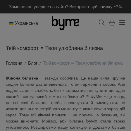
Замовляєш уперше на сайті? Використовуй знижку -7%
Українська
Твій комфорт = Твоя улюблена білизна
Головна
Блог
Твій комфорт = Твоя улюблена білизна
Жіноча білизна
- завжди особлива. Це наша сила: зручна
спідня білизна дає впевненість і стан гармонії із собою. Але
водночас це - слабкість, бо як втриматися не купити ще один
ніжний і спокусливий комплект білизни? ™ byMe - це місце,
де всі свої бажання треба враховувати й виконувати; не
чекати для цього потрібного моменту - якщо хочеш зараз, дій
зараз. Тому всі дівчачі примхи - не примхи, а бажання, які
можна виконати. Мріємо, аби білизна byMe стала твоєю
улюбленою. Розширюємо нашу колекцію й додаємо більше