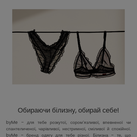
Обираючи білизну, обирай себе!
byMe – для тебе розкутої, сором’язливої, впевненої чи
спантеличеної, чарівливої, нестримної, сміливої й спокійної.
byMe – бренд одягу для тебе різної. Білизна – те, що