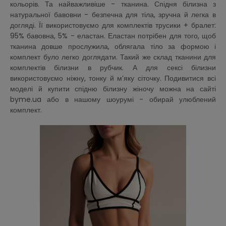
кольорів. Та найважливіше - тканина. Спідня білизна з
натуральної бавовни - безпечна для тіла, зручна й легка в
догляді. Її використовуємо для комплектів трусики + бралет:
95% бавовна, 5% - еластан. Еластан потрібен для того, щоб
тканина довше прослужила, облягала тіло за формою і
комплект було легко доглядати. Такий же склад тканини для
комплектів білизни в рубчик. А для сексі білизни
використовуємо ніжну, тонку й м’яку сіточку. Подивитися всі
моделі й купити спідню білизну жіночу можна на сайті
byme.ua або в нашому шоурумі - обирай улюблений
комплект.