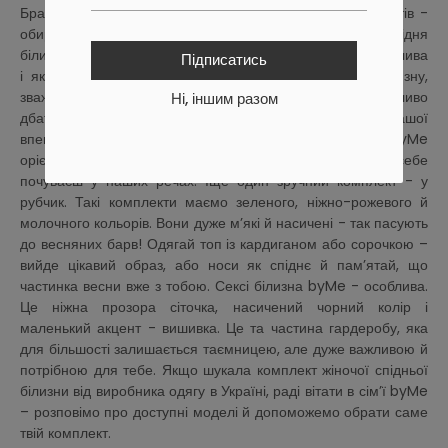
Бралет без кісточок, не має застібок і жорстких елементів -
обирай свій розмір і будь упевнена в безпеці шкіри. Спідня
білизна byMe - це наша спроба сказати тобі, яка ти особлива
Підписатись
і як важливо слухати себе і своє тіло. Обираючи білизну,
зважай на те, чи не залишає вона слідів на шкірі. Важливо
Ні, іншим разом
дбати про своє тіло, особливо коли це стосується нашої
впевненості в собі. Тому одяг від виробника byMe
орієнтований на твій комфорт. Нам важливо, як ти себе
почуваєш у наших речах. Іще один зручний комплект - у
рубчик. Такі комплекти маємо зеленого, ніжно-рожевого й
молочного кольорів. Вони дуже м’які й насичені - так пасують
до весняних барв! Одягай топ із кардиганом або сорочкою –
вийде цікавий образ, або носи як спіднє й пам’ятай, що
частинка весни вже з тобою. Сексі білизна byMe - особлива.
Це ніжна прозора сіточка, насичений чорний колір і
маленький акцент - вишивка. Це та частина гардеробу, яка
для більшості залишається таємницею, але дуже важливою й
потрібною для тебе. Якщо шукала комплект жіночої спідньої
білизни від виробника одягу в Україні, раді вітати в сім’ї byMe
– розповімо про доступні моделі й допоможемо обрати саме
твій комплект.