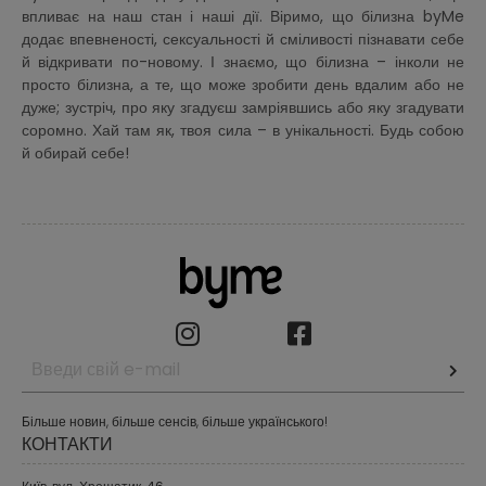
впливає на наш стан і наші дії. Віримо, що білизна byMe
додає впевненості, сексуальності й сміливості пізнавати себе
й відкривати по-новому. І знаємо, що білизна – інколи не
просто білизна, а те, що може зробити день вдалим або не
дуже; зустріч, про яку згадуєш замріявшись або яку згадувати
соромно. Хай там як, твоя сила – в унікальності. Будь собою
й обирай себе!
Більше новин, більше сенсів, більше українського!
КОНТАКТИ