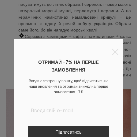
пасуватимуть до літніх образів. І сережки, і чокер мають
натуральні морські мушлі, перламутр і перлини. А на
керамічних намистинах намальовані кривулі – це
орнамент з одягу й речей побуту українців. Обрали
саме його, бо він нагадує морські хвилі.
Сережка з камінцями + кафа з намистинами + кольє
з курочкою з квітами. Тут уся увага – для керамічної
намистини з курочкою. Її залишили на довгому темно-
червоному мотузочку, який можна декілька разів
ОТРИМАЙ -7% НА ПЕРШЕ
обв’язати навколо шиї. На курочці намальовані червоні
квіти. А на сережках є натуральні камінці й перлини. До
ЗАМОВЛЕННЯ
цього комплекту можна купити кольє й з іншими
Введи електронну пошту, щоб підписатись на
керамічними намистинами: коника або ластівку.
наші оновлення та отримай знижку на перше
замовлення -7%
Підписатись