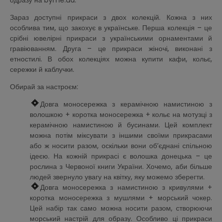
одразу на byme.ua.
Зараз доступні прикраси з двох колекцій. Кожна з них
особлива тим, що закохує в українське. Перша колекція – це
срібні ювелірні прикраси з українськими орнаментами й
гравіюванням. Друга – це прикраси жіночі, виконані з
етностилі. В обох колекціях можна купити кафи, кольє,
сережки й каблучки.
Обирай за настроєм:
Довга моносережка з керамічною намистиною з
волошкою + коротка моносережка + кольє на мотузці з
керамічною намистиною й бусинами. Цей комплект
можна потім міксувати з іншими своїми прикрасами
або ж носити разом, оскільки вони об’єднані спільною
ідеєю. На кожній прикрасі є волошка донецька – це
рослина з Червоної книги України. Хочемо, аби більше
людей звернуло увагу на квітку, яку можемо зберегти.
Довга моносережка з намистиною з кривулями +
коротка моносережка з мушлями + морський чокер.
Цей набір так само можна носити разом, створюючи
морський настрій для образу. Особливо ці прикраси