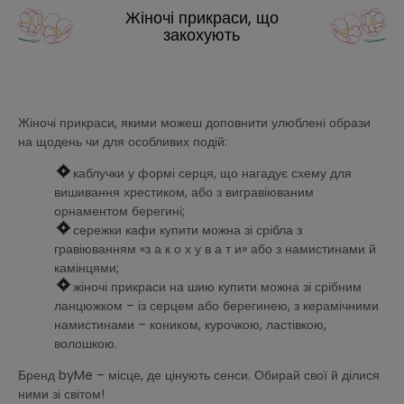
Жіночі прикраси, що
закохують
Жіночі прикраси, якими можеш доповнити улюблені образи
на щодень чи для особливих подій:
каблучки у формі серця, що нагадує схему для
вишивання хрестиком, або з вигравіюваним
орнаментом берегині;
сережки кафи купити можна зі срібла з
гравіюванням «з а к о х у в а т и» або з намистинами й
камінцями;
жіночі прикраси на шию купити можна зі срібним
ланцюжком – із серцем або берегинею, з керамічними
намистинами – коником, курочкою, ластівкою,
волошкою.
Бренд byMe – місце, де цінують сенси. Обирай свої й ділися
ними зі світом!