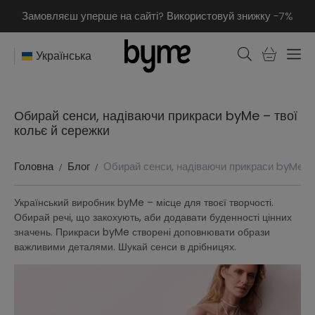
Замовляєш уперше на сайті? Використовуй знижку -7%
Українська
Обирай сенси, надіваючи прикраси byMe – твої
кольє й сережки
Головна
Блог
Обирай сенси, надіваючи прикраси byMe – 
Український виробник byMe – місце для твоєї творчості.
Обирай речі, що закохують, аби додавати буденності цінних
значень. Прикраси byMe створені доповнювати образи
важливими деталями. Шукай сенси в дрібницях.