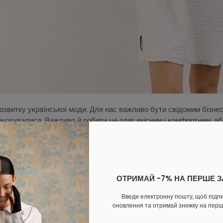
озвитку української моди. Для нас важливо бути свідомим бізнес
кохувалися. Важливо й робити це одяг якісним і комфортним, аби
обництві, обираємо найкращі матеріали, зокрема льон і бавовну
річ. Як це втілюють літні сукні, розповідаємо далі.
ОТРИМАЙ -7% НА ПЕРШЕ 
Введи електронну пошту, щоб підп
оновлення та отримай знижку на пер
чі плаття літні з нової колекції: деталі й 