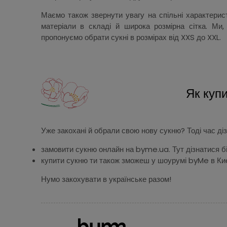
Маємо також звернути увагу на спільні характерист
матеріали в складі й широка розмірна сітка. Ми
пропонуємо обрати сукні в розмірах від XXS до XXL.
Як купи
Уже закохані й обрали свою нову сукню? Тоді час діз
замовити сукню онлайн на byme.ua. Тут дізнатися біл
купити сукню ти також зможеш у шоурумі byMe в Киє
Нумо закохувати в українське разом!