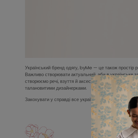
Український бренд одягу, byMe — це також простір р
Важливо створювати актуальний, аби в українське за
створюємо речі, взуття й аксесуари на власному вир
талановитими дизайнерками.
Закохувати у справді все українське покликана кожна 
Жіно