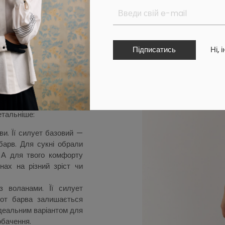
тали частиною колекції
 справжньої української
Підписатись
Ні, 
никівкою», що зберігав
 заборонила совєтська
 української мови, і ми
сторію.
і плаття на кожен день,
етальніше:
и. Її силует базовий —
барв. Для сукні обрали
. А для твого комфорту
ах на різний зріст чи
з воланами. Її силует
 от барва залишається
ідеальним варіантом для
обачення.