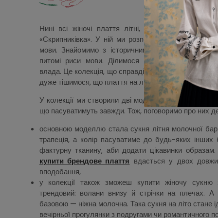
Нині всі жіночі плаття літні, що є в каталозі, с
«Скрипниківка». У ній ми розповідаємо про історію
мови. Знайомимо з історичним правописом, «скрип
питомі риси мови. Ділимося словами, які колись
влада. Це колекція, що справді промовляє любов’ю до
дуже тішимося, що плаття на літо розкажуть саме її і
У колекції ми створили дві моделі суконь — це літн
що пасуватимуть завжди. Тож, поговоримо про них д
основною моделлю стала сукня літня молочної барв
трапеція, а колір пасуватиме до будь-яких інших 
фактурну тканину, аби додати цікавинки образам
купити брендове плаття
вдасться у двох довжин
вподобання,
у колекції також зможеш купити жіночу сукню 
трендовий: волани внизу й стрічки на плечах. А
базовою — ніжна молочна. Така сукня на літо стане 
вечірньої прогулянки з подругами чи романтичного п