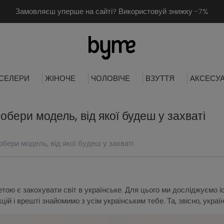
Замовляєш уперше на сайті? Використовуй знижку -7%
СЕЛЕРИ
ЖІНОЧЕ
ЧОЛОВІЧЕ
ВЗУТТЯ
АКСЕСУ
 обери модель, від якої будеш у захваті
обери модель, від якої будеш у захваті
ою є закохувати світ в українське. Для цього ми досліджуємо і
ій і врешті знайомимо з усім українським тебе. Та, звісно, укра