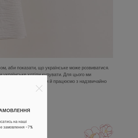
ом, аби показати, що українське може розвиватися.
 українське хотіли купувати. Для цього ми
, слідкуємо за трендами й працюємо з надзвичайно
ЗАМОВЛЕННЯ
исатись на наші
ше замовлення -7%
сенси