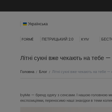
Українська
FORMÉ
ПЕТРИЦЬКИЙ 2.0
KYIV
БЕСТ
Літні сукні вже чекають на тебе —
Головна
Блог
Літні сукні вже чекають на тебе — 
byMe — бренд одягу з сенсами. І нашою головною мет
експозиціями, переносимо наші знахідки в теми колекц