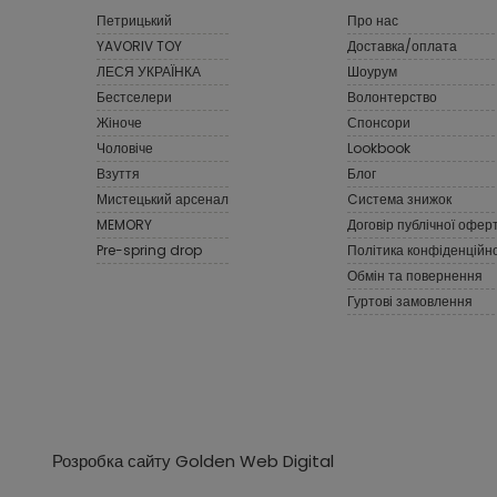
Петрицький
Про нас
YAVORIV TOY
Доставка/оплата
ЛЕСЯ УКРАЇНКА
Шоурум
Бестселери
Волонтерство
Жіноче
Спонсори
Чоловіче
Lookbook
Взуття
Блог
Мистецький арсенал
Cистема знижок
MEMORY
Договір публічної офер
Pre-spring drop
Політика конфіденційно
Обмін та повернення
Гуртові замовлення
Розробка сайту Golden Web Digital