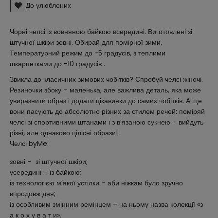
До улюблених
Чорні челсі із вовняною байкою всередині. Виготовлені зі
штучної шкіри зовні. Обирай для помірної зими.
Температурний режим до -5 градусів, з теплими
шкарпетками до -10 градусів .
Звикла до класичних зимових чобітків? Спробуй челсі жіночі.
Резиночки збоку – маленька, але важлива деталь, яка може
увиразнити образ і додати цікавинки до самих чобітків. А ще
вони пасують до абсолютно різних за стилем речей: поміряй
челсі зі спортивними штанами і з в’язаною сукнею – вийдуть
різні, але однаково цілісні образи!
Челсі byMe:
зовні – зі штучної шкіри;
усередині – із байкою;
із технологією м’якої устілки – аби ніжкам було зручно
впродовж дня;
із особливим змінним ремінцем – на ньому назва колекції «з
а к о х у в а т и».