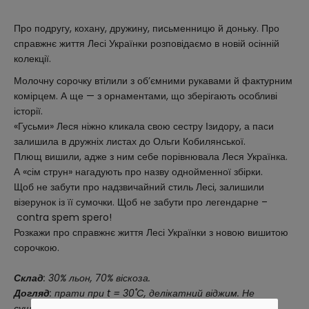
Про подругу, кохану, дружину, письменницю й доньку. Про
справжнє життя Лесі Українки розповідаємо в новій осінній
колекції.
Молочну сорочку втілили з об’ємними рукавами й фактурним
комірцем. А ще — з орнаментами, що зберігають особливі
історії.
«Гусьми» Леся ніжно кликала свою сестру Ізидору, а паси
залишила в дружніх листах до Ольги Кобилянської.
Плющ вишили, адже з ним себе порівнювала Леся Українка.
А «сім струн» нагадують про назву однойменної збірки.
Щоб не забути про надзвичайний стиль Лесі, залишили
візерунок із її сумочки. Щоб не забути про легендарне –
contra spem spero!
Розкажи про справжнє життя Лесі Українки з новою вишитою
сорочкою.
Склад
: 30% льон, 70% віскоза.
Догляд
: прати при t = 30˚C, делікатний віджим. Не
сушити.