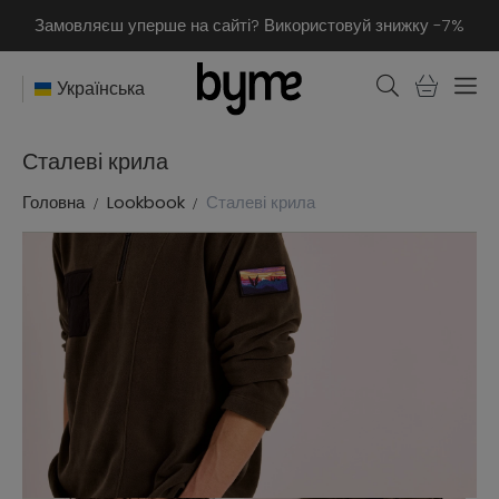
Замовляєш уперше на сайті? Використовуй знижку -7%
Українська
Сталеві крила
Головна
Lookbook
Сталеві крила