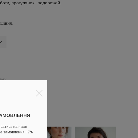
боти, прогулянок і подорожей.
ушіння.
ижку
ЗАМОВЛЕННЯ
исатись на наші
ше замовлення -7%