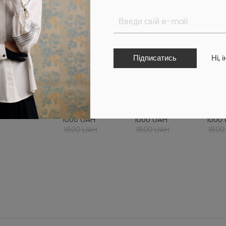
Підписатись
Ні, 
ІНОЧИЙ
ТОП ЧОРНИЙ
ТОП МОЛОЧНИЙ
ТОП
РСЕТ OBJECT
OBJECT 05
OBJECT 05
OBJE
00 UAH
1000 UAH
1000 UAH
1000
600 UAH
1800 UAH
1800 UAH
1800