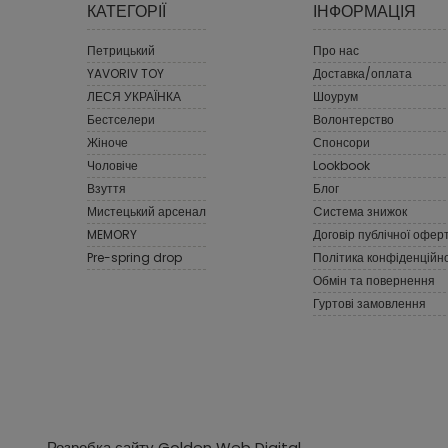
КАТЕГОРІЇ
ІНФОРМАЦІЯ
Петрицький
Про нас
YAVORIV TOY
Доставка/оплата
ЛЕСЯ УКРАЇНКА
Шоурум
Бестселери
Волонтерство
Жіноче
Спонсори
Чоловіче
Lookbook
Взуття
Блог
Мистецький арсенал
Cистема знижок
MEMORY
Договір публічної офер
Pre-spring drop
Політика конфіденційно
Обмін та повернення
Гуртові замовлення
Розробка сайту Golden Web Digital