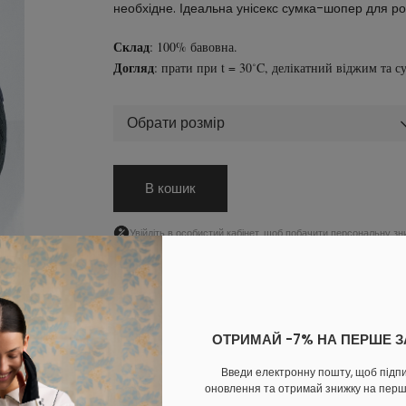
необхідне. Ідеальна унісекс сумка-шопер для ро
Склад
: 100% бавовна.
Догляд
: прати при t = 30˚C, делікатний віджим та с
Обрати розмір
В кошик
Увійдіть
в особистий кабінет, щоб побачити персональну зн
ОПЛАТА
ДОСТАВКА
ОБМІН ТА ПОВЕРНЕННЯ
Доповни образ
ОТРИМАЙ -7% НА ПЕРШЕ 
Введи електронну пошту, щоб підп
оновлення та отримай знижку на пер