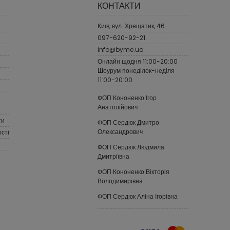
КОНТАКТИ
Київ, вул. Хрещатик, 46
097-620-92-21
info@byme.ua
Онлайн щодня 11:00-20:00
Шоурум понеділок-неділя
11:00-20:00
ФОП Кононенко Ігор
Анатолійович
ти
ФОП Сердюк Дмитро
Олександрович
сті
ФОП Сердюк Людмила
Дмитріївна
ФОП Кононенко Вікторія
Володимирівна
ФОП Сердюк Аліна Ігорівна