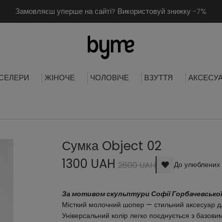
Замовляєш уперше на сайті? Використовуй знижку -7%
СЕЛЕРИ
ЖІНОЧЕ
ЧОЛОВІЧЕ
ВЗУТТЯ
АКСЕСУ
Сумка Object 02
1300 UAH
2600 UAH
До улюблених
За мотивом скульптури Софії Горбачевсько
Місткий молочний шопер — стильний аксесуар дл
Універсальний колір легко поєднується з базови