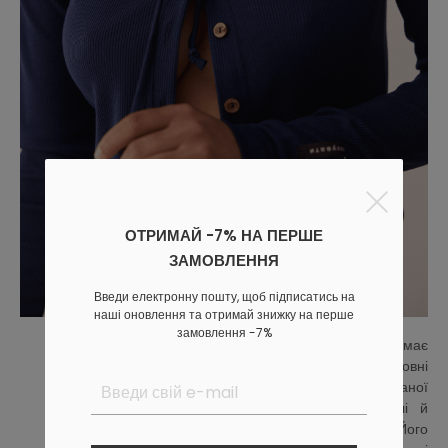
ОТРИМАЙ -7% НА ПЕРШЕ
ЗАМОВЛЕННЯ
Введи електронну пошту, щоб підписатись на
наші оновлення та отримай знижку на перше
замовлення -7%
Кардигани створили 4 кольорів, кожен із яких має
своє особливе значення. Бежевий і зелений – основні
барви, що їх знайдеш у розписі косівської мальованої
кераміки. Ними прикрашали вази, кахлі, тарелі й
глечики. Синій кардиган розповість про боротьбу. Його