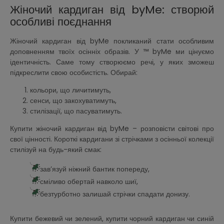
Жіночий кардиган від byMe: створюй
особливі поєднання
Жіночий кардиган від byMe покликаний стати особливим
доповненням твоїх осінніх образів. У ™ byMe ми цінуємо
ідентичність. Саме тому створюємо речі, у яких зможеш
підкреслити свою особистість. Обирай:
кольори, що личитимуть,
сенси, що закохуватимуть,
стилізації, що пасуватимуть.
Купити жіночий кардиган від byMe – розповісти світові про
свої цінності. Короткі кардигани зі стрічками з осінньої колекції
стилізуй на будь-який смак:
зав’язуй ніжний бантик попереду,
сміливо обертай навколо шиї,
безтурботно залишай стрічки спадати донизу.
Купити бежевий чи зелений, купити чорний кардиган чи синій