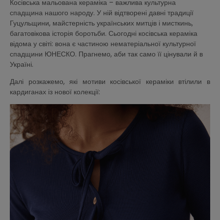
Косівська мальована кераміка – важлива культурна
спадщина нашого народу. У ній відтворені давні традиції
Гуцульщини, майстерність українських митців і мисткинь,
багатовікова історія боротьби. Сьогодні косівська кераміка
відома у світі: вона є частиною нематеріальної культурної
спадщини ЮНЕСКО. Прагнемо, аби так само її цінували й в
Україні.
Далі розкажемо, які мотиви косівської кераміки втілили в
кардиганах із нової колекції: