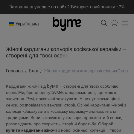
Замовляєш уперше на сайті? Використовуй знижку -7%
Українська
Жіночі кардигани кольорів косівської кераміки –
створені для твоєї осені
Головна
Блог
Жіночі кардигани кольорів косівської керамі
Кардигани жіночі від byMe – створені для твоєї особливої
осені. Ми, бренд одягу byMe, створюємо речі, що мають
значення. Речі, покликані закохувати. У них утілюємо цінні
сенси, розповідаємо важливі історії. Осінні кардигани жіночі з
колекції «Закохувати в косівську кераміку» знайомлять із
традиціями. Вони закохують у кольори, орнаменти й сенси,
розповідають про творчість, історії й боротьбу. Обирай
купити кардигани жіночі
з нової осінньої колекції – твори