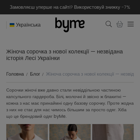
Замовляєш уперше на сайті? Використовуй знижку -7%
Українська
Жіноча сорочка з нової колекції — незвідана
історія Лесі Українки
Головна
Блог
Жіноча сорочка з нової колекції — незвідана
Сорочки жіночі вже давно стали невіддільною частиною
капсульного гардероба. Білі, молочні й звісно ж блакитні —
кожна з нас має принаймні одну базову сорочку. Проте жодна
з них не стає для нас чимось більшим за просто одяг. Хіба
що це брендовий одяг byMe.