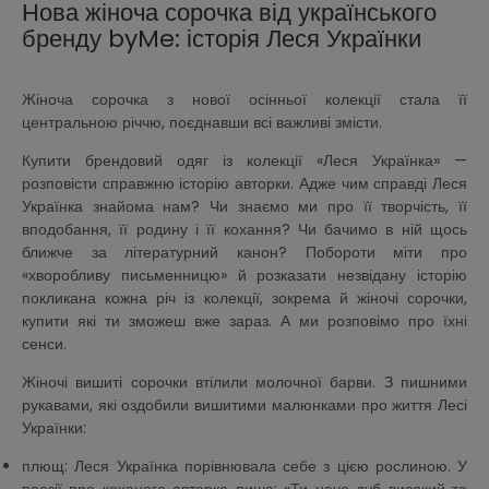
Нова жіноча сорочка від українського
бренду byMe: історія Леся Українки
Жіноча сорочка з нової осінньої колекції стала її
центральною річчю, поєднавши всі важливі змісти.
Купити брендовий одяг із колекції «Леся Українка» —
розповісти справжню історію авторки. Адже чим справді Леся
Українка знайома нам? Чи знаємо ми про її творчість, її
вподобання, її родину і її кохання? Чи бачимо в ній щось
ближче за літературний канон? Побороти міти про
«хворобливу письменницю» й розказати незвідану історію
покликана кожна річ із колекції, зокрема й жіночі сорочки,
купити які ти зможеш вже зараз. А ми розповімо про їхні
сенси.
Жіночі вишиті сорочки втілили молочної барви. З пишними
рукавами, які оздобили вишитими малюнками про життя Лесі
Українки:
плющ: Леся Українка порівнювала себе з цією рослиною. У