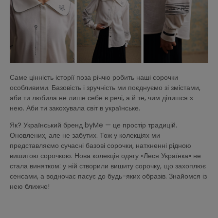
Саме цінність історії поза річчю робить наші сорочки
особливими. Базовість і зручність ми поєднуємо зі змістами,
аби ти любила не лише себе в речі, а й те, чим ділишся з
нею. Аби ти закохувала світ в українське.
Як? Український бренд byMe — це простір традицій.
Оновлених, але не забутих. Тож у колекціях ми
представляємо сучасні базові сорочки, натхненні рідною
вишитою сорочкою. Нова колекція одягу «Леся Українка» не
стала винятком: у ній створили вишиту сорочку, що захоплює
сенсами, а водночас пасує до будь-яких образів. Знайомся із
нею ближче!