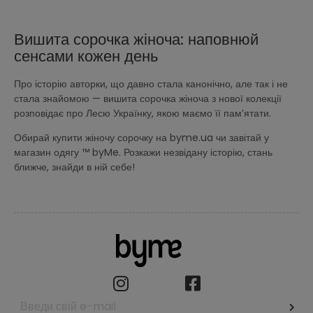
Вишита сорочка жіноча: наповнюй
сенсами кожен день
Про історію авторки, що давно стала канонічно, але так і не
стала знайомою — вишита сорочка жіноча з нової колекції
розповідає про Лесю Українку, якою маємо її пам’ятати.
Обирай купити жіночу сорочку на byme.ua чи завітай у
магазин одягу ™ byMe. Розкажи незвідану історію, стань
ближче, знайди в ній себе!