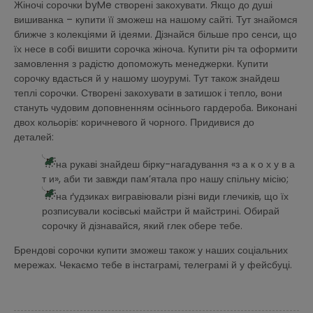
Жіночі сорочки byMe створені закохувати. Якщо до душі
вишиванка – купити її зможеш на нашому сайті. Тут знайомся
ближче з колекціями й ідеями. Дізнайся більше про сенси, що
їх несе в собі вишити сорочка жіноча. Купити річ та оформити
замовлення з радістю допоможуть менеджерки. Купити
сорочку вдасться й у нашому шоурумі. Тут також знайдеш
теплі сорочки. Створені закохувати в затишок і тепло, вони
стануть чудовим доповненням осіннього гардероба. Виконані
двох кольорів: коричневого й чорного. Придивися до
деталей:
на рукаві знайдеш бірку-нагадування «з а к о х у в а
т и», аби ти завжди пам’ятала про нашу спільну місію;
на ґудзиках вигравіювали різні види глечиків, що їх
розписували косівські майстри й майстрині. Обирай
сорочку й дізнавайся, який глек обере тебе.
Брендові сорочки купити зможеш також у наших соціальних
мережах. Чекаємо тебе в інстаграмі, телеграмі й у фейсбуці.