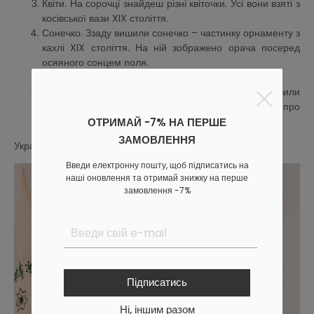
Квіти. На сорочці знайдеш різні квіточки. Усі вони взяті з
косівської вази XIX століття.
Сонечко. Ззаду вишили сонечко – частинку орнаменту з
кахлі XIX століття. На ній зображено орача посеред
осяяного сонцем поля.
Риба. Вишили рибку з кахлі українських майстрів.
Будинок. Ззаду ліворуч – навпроти серця – зобразили
будинок з тарелі XIX століття. Хочемо нагадати про
рідну домівку.
ОТРИМАЙ -7% НА ПЕРШЕ
ЗАМОВЛЕННЯ
Український бренд byMe – плекаймо традиції разом.
Введи електронну пошту, щоб підписатись на
наші оновлення та отримай знижку на перше
замовлення -7%
Підписатись
Ні, іншим разом