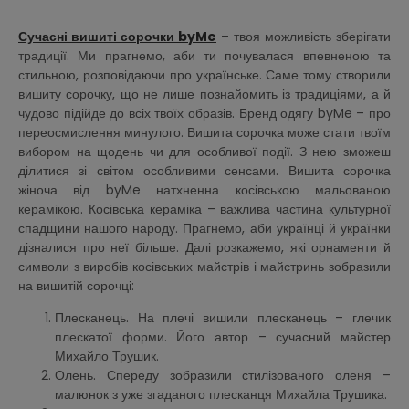
Сучасні вишиті сорочки byMe
– твоя можливість зберігати
традиції. Ми прагнемо, аби ти почувалася впевненою та
стильною, розповідаючи про українське. Саме тому створили
вишиту сорочку, що не лише познайомить із традиціями, а й
чудово підійде до всіх твоїх образів. Бренд одягу byMe – про
переосмислення минулого. Вишита сорочка може стати твоїм
вибором на щодень чи для особливої події. З нею зможеш
ділитися зі світом особливими сенсами. Вишита сорочка
жіноча від byMe натхненна косівською мальованою
керамікою. Косівська кераміка – важлива частина культурної
спадщини нашого народу. Прагнемо, аби українці й українки
дізналися про неї більше. Далі розкажемо, які орнаменти й
символи з виробів косівських майстрів і майстринь зобразили
на вишитій сорочці:
Плесканець. На плечі вишили плесканець – глечик
плескатої форми. Його автор – сучасний майстер
Михайло Трушик.
Олень. Спереду зобразили стилізованого оленя –
малюнок з уже згаданого плесканця Михайла Трушика.