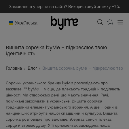
Замовляєш уперше на сайті? Використовуй знижку -7%
Українська
Вишита сорочка byMe – підкреслює твою
ідентичність
Головна
Блог
Вишита сорочка byMe – підкреслює твою і
Сорочки українського бренду byMe розповідають про
важливе. ™ byMe – місце, де плекають традиції й поділяють
цінності. Ми створюємо речі, що мають значення. Речі,
покликані закохувати в українське. Вишита сорочка –
традиційний елемент українського вбрання. А ще – один із
найцінніших атрибутів нашої спадщини й культури. Вишита
сорочка розповідає про важливе, зберігає сенси, плекає
серце й зігріває душу. У її орнаментах закладена наша