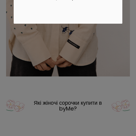
Які жіночі сорочки купити в
byMe?