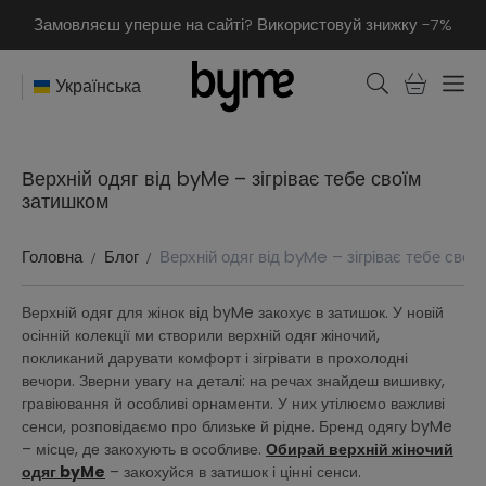
Замовляєш уперше на сайті? Використовуй знижку -7%
Українська
Верхній одяг від byMe – зігріває тебе своїм
затишком
Головна
Блог
Верхній одяг від byMe – зігріває тебе свої
Верхній одяг для жінок від byMe закохує в затишок. У новій
осінній колекції ми створили верхній одяг жіночий,
покликаний дарувати комфорт і зігрівати в прохолодні
вечори. Зверни увагу на деталі: на речах знайдеш вишивку,
гравіювання й особливі орнаменти. У них утілюємо важливі
сенси, розповідаємо про близьке й рідне. Бренд одягу byMe
– місце, де закохують в особливе.
Обирай верхній жіночий
одяг byMe
– закохуйся в затишок і цінні сенси.