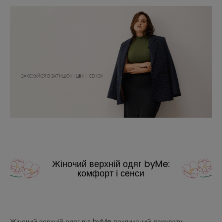
Жіночий верхній одяг byMe:
комфорт і сенси
Жіночий верхній одяг від byMe покликаний дарувати