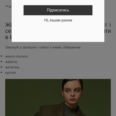
™ byMe – твоє особливе поєднання затишку та цінностей.
Підписатись
Ні, іншим разом
Жіночий верхній одяг byMe: комфорт і
сенси Який жіночий верхній одяг купити
в byMe?
Закохуй у затишок і сенси з нами, обираючи:
жіночі пальта;
жакети;
жилетки;
куртки.