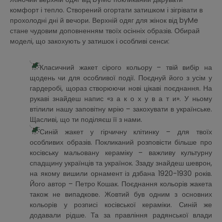
комфорт і тепло. Створений огортати затишком і зігрівати в
прохолодні дні й вечори. Верхній одяг для жінок від byMe
стане чудовим доповненням твоїх осінніх образів. Обирай
моделі, що закохують у затишок і особливі сенси:
Класичний жакет сірого кольору – твій вибір на
щодень чи для особливої події. Поєднуй його з усім у
гардеробі, щораз створюючи нові цікаві поєднання. На
рукаві знайдеш напис «з а к о х у в а т и». У ньому
втілили нашу заповітну мрію – закохувати в українське.
Щасливі, що ти поділяєш її з нами.
Синій жакет у гірчичну клітинку – для твоїх
особливих образів. Покликаний розповісти більше про
косівську мальовану кераміку – важливу культурну
спадщину українців та українок. Ззаду знайдеш шеврон,
на якому вишили орнамент із дзбана 1920-1930 років.
Його автор – Петро Кошак. Поєднання кольорів жакета
також не випадкове. Жовтий був одним з основних
кольорів у розписі косівської кераміки. Синій же
додавали рідше. Та за правління радянської влади