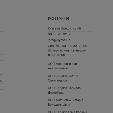
КОНТАКТИ
Київ, вул. Хрещатик, 46
097-620-92-21
info@byme.ua
Онлайн щодня 11:00-20:00
Шоурум понеділок-неділя
11:00-20:00
ФОП Кононенко Ігор
Анатолійович
ти
ФОП Сердюк Дмитро
Олександрович
сті
ФОП Сердюк Людмила
Дмитріївна
ФОП Кононенко Вікторія
Володимирівна
ФОП Сердюк Аліна Ігорівна