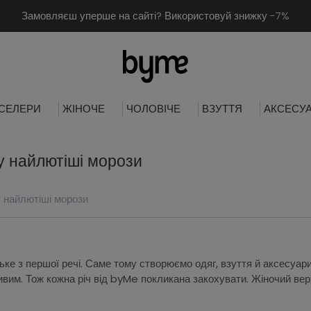
Замовляєш уперше на сайті? Використовуй знижку -7%
СЕЛЕРИ
ЖІНОЧЕ
ЧОЛОВІЧЕ
ВЗУТТЯ
АКСЕСУ
 у найлютіші морози
у найлютіші морози
ке з першої речі. Саме тому створюємо одяг, взуття й аксесуари, 
ивим. Тож кожна річ від byMe покликана закохувати. Жіночий вер