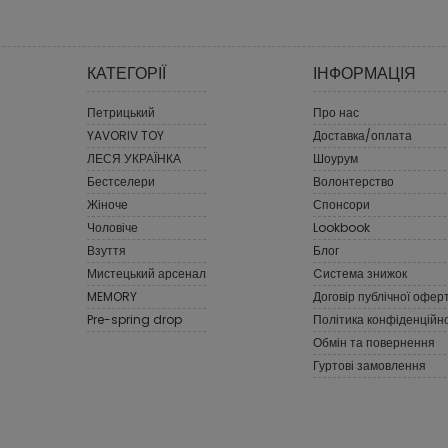
КАТЕГОРІЇ
ІНФОРМАЦІЯ
Петрицький
Про нас
YAVORIV TOY
Доставка/оплата
ЛЕСЯ УКРАЇНКА
Шоурум
Бестселери
Волонтерство
Жіноче
Спонсори
Чоловіче
Lookbook
Взуття
Блог
Мистецький арсенал
Cистема знижок
MEMORY
Договір публічної офер
Pre-spring drop
Політика конфіденційно
Обмін та повернення
Гуртові замовлення