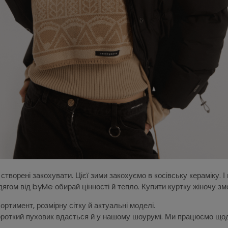
створені закохувати. Цієї зими закохуємо в косівську кераміку. І
дягом від byMe обирай цінності й тепло. Купити куртку жіночу з
ртимент, розмірну сітку й актуальні моделі.
ороткий пуховик вдасться й у нашому шоурумі. Ми працюємо щодня