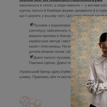
закохаєшся в тепло, а люди навколо — у мотиви косівс
куртки, пальто й бомбери форми, орнаменти й історія
що її цінують у всьому світі. Цієї зими обирай такий
Пуховик з водонепроникної тканини. Об’ємна 
синтепуху забезпечать тепло. Пуховик витриму
вишили кролика із боклажки косівської майстрин
українських митців і мисткинь. До пуховика об
калач і плесканець. На іншому — різні косівсь
дитина вперше пізнає світ.
Довге пальто-пуховик. Його також створили
Павлини Цвілик. Довга тепла куртка жіноча зіг
Український бренд одягу byMe — це речі, що зігріють
узимку. Прагнемо, аби ти могла закохувати в україн