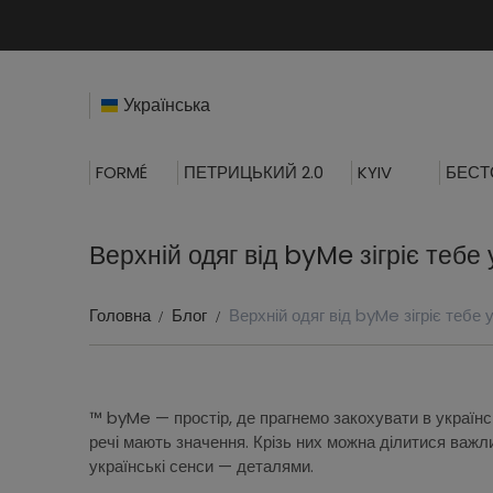
Українська
FORMÉ
ПЕТРИЦЬКИЙ 2.0
KYIV
БЕСТ
Верхній одяг від byMe зігріє тебе
Головна
Блог
Верхній одяг від byMe зігріє тебе 
™ byMe — простір, де прагнемо закохувати в українсь
речі мають значення. Крізь них можна ділитися важл
українські сенси — деталями.