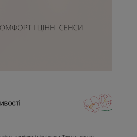
ливості
ність, комфорт і цінні сенси. Тож у ньому ти —