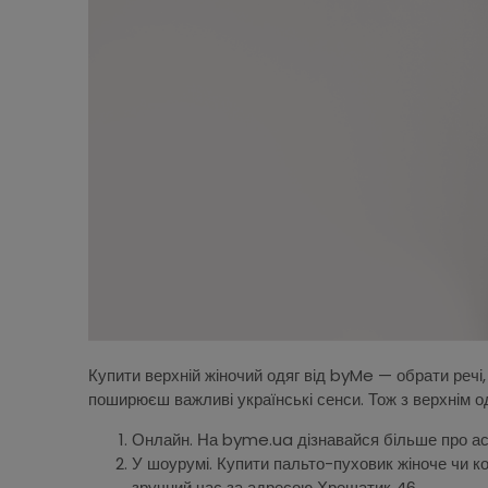
Купити верхній жіночий одяг від byMe — обрати речі, 
поширюєш важливі українські сенси. Тож з верхнім о
Онлайн. На byme.ua дізнавайся більше про асо
У шоурумі. Купити пальто-пуховик жіноче чи к
зручний час за адресою Хрещатик 46.