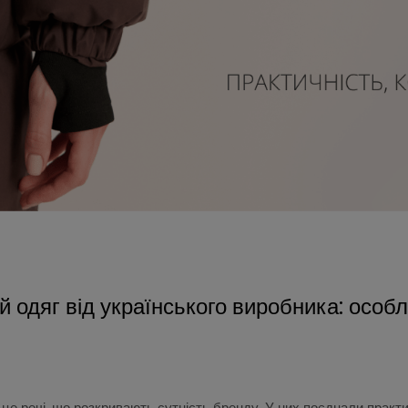
й одяг від українського виробника: особ
це речі, що розкривають сутність бренду. У них поєднали практич