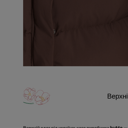
Верхні
Верхній одяг від українського виробника byMe
— 