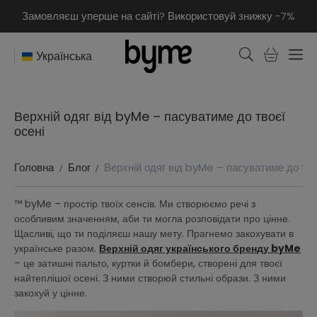
Замовляєш уперше на сайті? Використовуй знижку -7%
Українська
Верхній одяг від byMe – пасуватиме до твоєї
осені
Головна
Блог
Верхній одяг від byMe – пасуватиме до тво
™ byMe – простір твоїх сенсів. Ми створюємо речі з
особливим значенням, аби ти могла розповідати про цінне.
Щасливі, що ти поділяєш нашу мету. Прагнемо закохувати в
українське разом.
Верхній одяг українського бренду byMe
– це затишні пальто, куртки й бомбери, створені для твоєї
найтеплішої осені. З ними створюй стильні образи. З ними
закохуй у цінне.