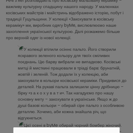
Речі з неї розповідають про косівську мальовану кераміку –
важливу культурну спадщину нашого народу. У малюнках
косівських майстрів і майстринь відображено історію, побут і
традиції Гуцульщини. У колекції «Закохувати в косівську
кераміку» ми, виробник одягу byMe, вислювлюємо наше
захоплення української культурою. Далі розкажемо більше
про верхній одяг із нової колекції.
У колекції втілили осіннє пальто. Його створили
яскравого зеленого кольору для твоїх сміливих
поєднань. Цю барву вибрали не випадково. Косівські
митці й мисткині працювали в тріаді барв: брунатній,
жовтій і зеленій. Тож додали їх у колекцію, аби
закохувати в кольори косівської кераміки. Придивися до
деталей. На рукаві пальта залишили цінну дрібницю –
бірку «з а к о х у в а т и». Так нагадуємо про нашу
основну мету – закохувати в українське. Якщо ж до
душі базові кольори – обирай сіре пальто з особливою
деталлю. Хочемо, аби кожна знайшла річ, що
відгукнеться.
Цієї осені в byMe обирай чорний бомбер жіночий.
Базовий колір дозволить поєднувати бомбер із будь-