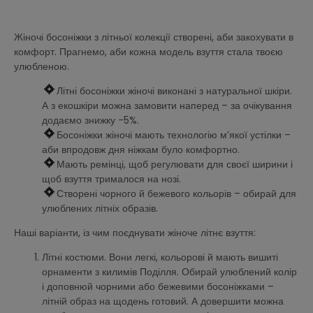
Жіночі босоніжки з літньої колекції створені, аби закохувати в
комфорт. Прагнемо, аби кожна модель взуття стала твоєю
улюбленою.
Літні босоніжки жіночі виконані з натуральної шкіри.
А з екошкіри можна замовити наперед – за очікування
додаємо знижку -5%.
Босоніжки жіночі мають технологію м’якої устілки –
аби впродовж дня ніжкам було комфортно.
Мають ремінці, щоб регулювати для своєї ширини і
щоб взуття трималося на нозі.
Створені чорного й бежевого кольорів – обирай для
улюблених літніх образів.
Наші варіанти, із чим поєднувати жіноче літнє взуття:
Літні костюми. Вони легкі, кольорові й мають вишиті
орнаменти з килимів Поділля. Обирай улюблений колір
і доповнюй чорними або бежевими босоніжками –
літній образ на щодень готовий. А довершити можна