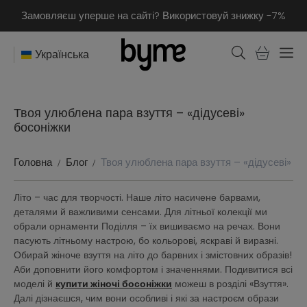
Замовляєш уперше на сайті? Використовуй знижку -7%
Українська
Твоя улюблена пара взуття – «дідусеві»
босоніжки
Головна
Блог
Твоя улюблена пара взуття – «дідусеві» бо
Літо – час для творчості. Наше літо насичене барвами,
деталями й важливими сенсами. Для літньої колекції ми
обрали орнаменти Поділля – їх вишиваємо на речах. Вони
пасують літньому настрою, бо кольорові, яскраві й виразні.
Обирай жіноче взуття на літо до барвних і змістовних образів!
Аби доповнити його комфортом і значеннями. Подивитися всі
моделі й
купити жіночі босоніжки
можеш в розділі «Взуття».
Далі дізнаєшся, чим вони особливі і які за настроєм образи