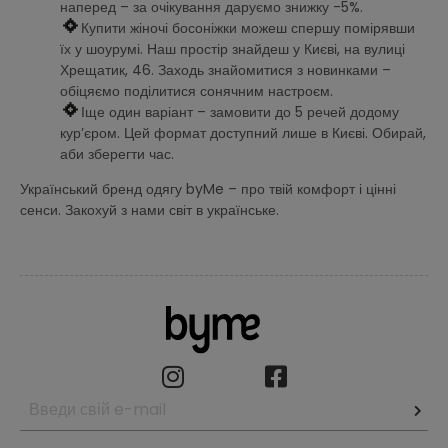
наперед – за очікування даруємо знижку -5%.
Купити жіночі босоніжки можеш спершу помірявши
їх у шоурумі. Наш простір знайдеш у Києві, на вулиці
Хрещатик, 46. Заходь знайомитися з новинками –
обіцяємо поділитися сонячним настроєм.
Іще один варіант – замовити до 5 речей додому
кур’єром. Цей формат доступний лише в Києві. Обирай,
аби зберегти час.
Український бренд одягу byMe – про твій комфорт і цінні
сенси. Закохуй з нами світ в українське.