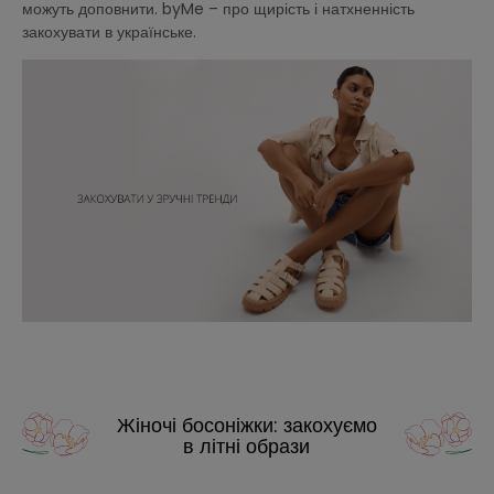
можуть доповнити. byMe – про щирість і натхненність
закохувати в українське.
Жіночі босоніжки: закохуємо
в літні образи