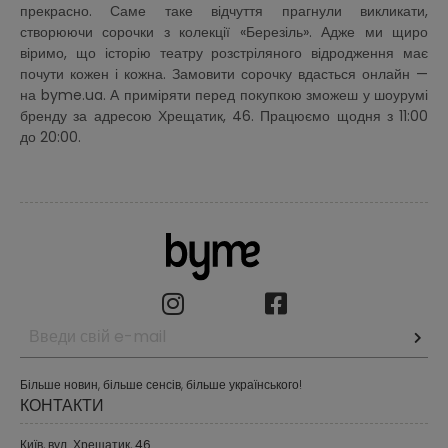
прекрасно. Саме таке відчуття прагнули викликати,
створюючи сорочки з колекції «Березіль». Адже ми щиро
віримо, що історію театру розстріляного відродження має
почути кожен і кожна. Замовити сорочку вдасться онлайн —
на byme.ua. А приміряти перед покупкою зможеш у шоурумі
бренду за адресою Хрещатик, 46. Працюємо щодня з 11:00
до 20:00.
Більше новин, більше сенсів, більше українського!
КОНТАКТИ
Київ, вул. Хрещатик, 46