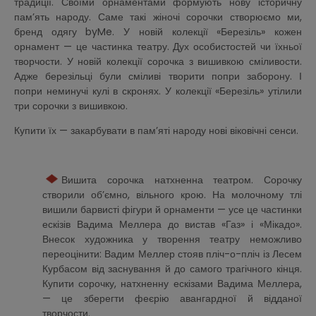
традиції. Своїми орнаментами формують нову історичну
пам’ять народу. Саме такі жіночі сорочки створюємо ми,
бренд одягу byMe. У новій колекції «Березіль» кожен
орнамент — це частинка театру. Дух особистостей чи їхньої
творчости. У новій колекції сорочка з вишивкою сміливости.
Адже березільці були сміливі творити попри заборону. І
попри неминучі кулі в скронях. У колекції «Березіль» утілили
три сорочки з вишивкою.
Купити їх — закарбувати в пам’яті народу нові віковічні сенси.
Вишита сорочка натхненна театром
. Сорочку
створили об’ємно, вільного крою. На молочному тлі
вишили барвисті фігури й орнаменти — усе це частинки
ескізів Вадима Меллера до вистав «Газ» і «Мікадо».
Внесок художника у творення театру неможливо
переоцінити: Вадим Меллер стояв пліч-о-пліч із Лесем
Курбасом від заснування й до самого трагічного кінця.
Купити сорочку, натхненну ескізами Вадима Меллера,
— це зберегти феєрію авангардної й відданої
творчости.