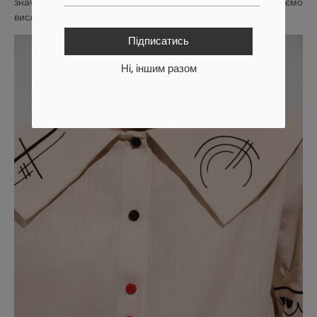
значно більше. Тож саме крізь цю форму обираємо
висловити надважливе.
Підписатись
Ні, іншим разом