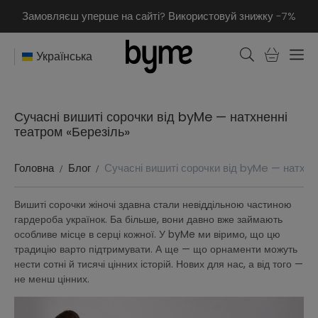
Замовляєш уперше на сайті? Використовуй знижку -7%
Українська
Сучасні вишиті сорочки від byMe — натхненні
театром «Березіль»
Головна
Блог
Сучасні вишиті сорочки від byMe — натхне
Вишиті сорочки жіночі здавна стали невіддільною частиною
гардероба українок. Ба більше, вони давно вже займають
особливе місце в серці кожної. У byMe ми віримо, що цю
традицію варто підтримувати. А ще — що орнаменти можуть
нести сотні й тисячі цінних історій. Нових для нас, а від того —
не менш цінних.