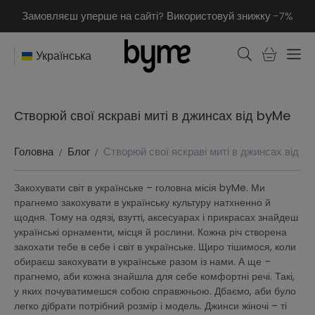
Замовляєш уперше на сайті? Використовуй знижку -7%
Українська
Створюй свої яскраві миті в джинсах від byMe
Головна
Блог
Створюй свої яскраві миті в джинсах від b
Закохувати світ в українське – головна місія byMe. Ми
прагнемо закохувати в українську культуру натхненно й
щодня. Тому на одязі, взутті, аксесуарах і прикрасах знайдеш
українські орнаменти, місця й рослини. Кожна річ створена
закохати тебе в себе і світ в українське. Щиро тішимося, коли
обираєш закохувати в українське разом із нами. А ще –
прагнемо, аби кожна знайшла для себе комфортні речі. Такі,
у яких почуватимешся собою справжньою. Дбаємо, аби було
легко дібрати потрібний розмір і модель. Джинси жіночі – ті