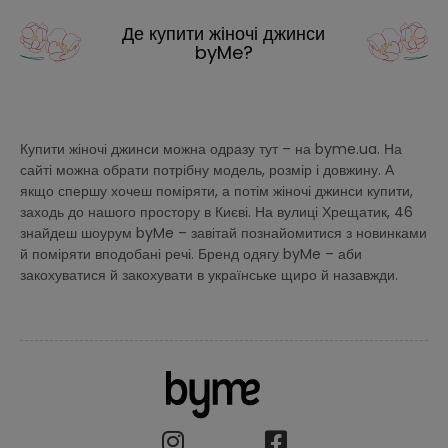
Де купити жіночі джинси
byMe?
Купити жіночі джинси можна одразу тут – на byme.ua. На
сайті можна обрати потрібну модель, розмір і довжину. А
якщо спершу хочеш поміряти, а потім жіночі джинси купити,
заходь до нашого простору в Києві. На вулиці Хрещатик, 46
знайдеш шоурум byMe – завітай познайомитися з новинками
й поміряти вподобані речі. Бренд одягу byMe – аби
закохуватися й закохувати в українське щиро й назавжди.