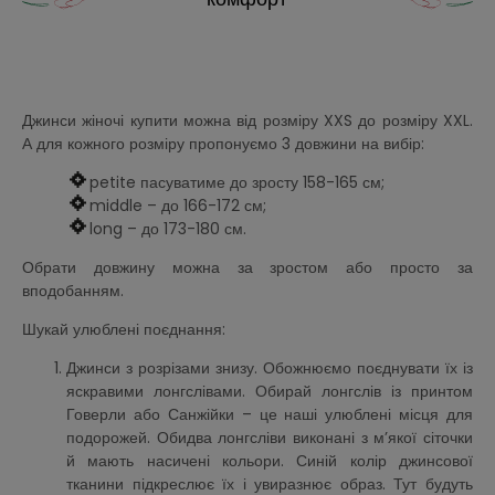
Джинси жіночі купити можна від розміру XXS до розміру XXL.
А для кожного розміру пропонуємо 3 довжини на вибір:
petite пасуватиме до зросту 158-165 см;
middle – до 166-172 см;
long – до 173-180 см.
Обрати довжину можна за зростом або просто за
вподобанням.
Шукай улюблені поєднання:
Джинси з розрізами знизу. Обожнюємо поєднувати їх із
яскравими лонгслівами. Обирай лонгслів із принтом
Говерли або Санжійки – це наші улюблені місця для
подорожей. Обидва лонгсліви виконані з м’якої сіточки
й мають насичені кольори. Синій колір джинсової
тканини підкреслює їх і увиразнює образ. Тут будуть