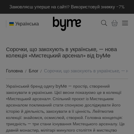
Замовляєш уперше на сайті? Використовуй знижку -7%
Українська
Сорочки, що закохують в українське, — нова
колекція «Мистецький арсенал» від byMe
Головна
Блог
Сорочки, що закохують в українське, — но
Український бренд одягу byMe — простір, створений
закохувати в українське. Цієї весни показуємо це в колекції
«Мистецький арсенал». Спільний проєкт із Мистецьким
арсеналом покликаний стати спонукою досліджувати його
історію й діяльність, закохувати в її цінність. Лейтмотив
колекції: знайомся, осмислюй, створюй. Головна концепція:
триєдність — три стани існування Мистецького арсеналу. Це
давній монастир, мілітарі минулого століття й мистецтво