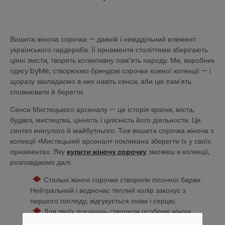
Вишита жіноча сорочка — давній і невіддільний елемент
українського гардероба. Її орнаменти століттями зберігають
цінні змісти, творять колективну пам’ять народу. Ми, виробник
одягу byMe, створюємо брендові сорочки кожної колекції — і
щоразу закладаємо в них навіть сенси, аби цю памʼять
сповнювати й берегти.
Сенси Мистецького арсеналу — це історія країни, міста,
будівлі, мистецтва, цінність і цілісність його діяльности. Це
синтез минулого й майбутнього. Тож вишита сорочка жіноча з
колекції «Мистецький арсенал» покликана зберегти їх у своїх
орнаментах. Яку
купити жіночу сорочку
зможеш в колекції,
розповідаємо далі.
Стильні жіночі сорочки створили пісочної барви.
Нейтральний і водночас теплий колір закохує з
першого погляду, відгукується очам і серцю;
Для твоїх поєднань створили особливі жіночі
сорочки. Купити їх — обрати не лише нові сенси, а й