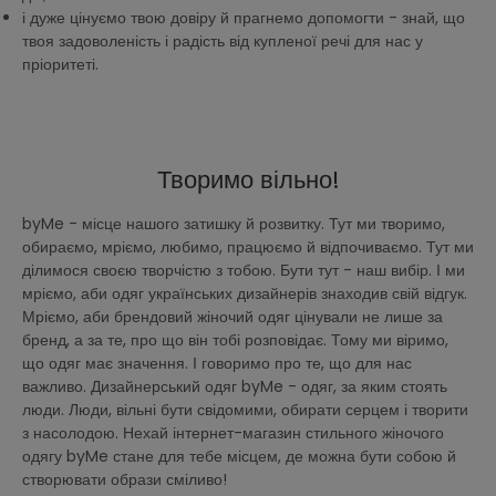
і дуже цінуємо твою довіру й прагнемо допомогти - знай, що
твоя задоволеність і радість від купленої речі для нас у
пріоритеті.
Творимо вільно!
byMe - місце нашого затишку й розвитку. Тут ми творимо,
обираємо, мріємо, любимо, працюємо й відпочиваємо. Тут ми
ділимося своєю творчістю з тобою. Бути тут - наш вибір. І ми
мріємо, аби одяг українських дизайнерів знаходив свій відгук.
Мріємо, аби брендовий жіночий одяг цінували не лише за
бренд, а за те, про що він тобі розповідає. Тому ми віримо,
що одяг має значення. І говоримо про те, що для нас
важливо. Дизайнерський одяг byMe - одяг, за яким стоять
люди. Люди, вільні бути свідомими, обирати серцем і творити
з насолодою. Нехай інтернет-магазин стильного жіночого
одягу byMe стане для тебе місцем, де можна бути собою й
створювати образи сміливо!