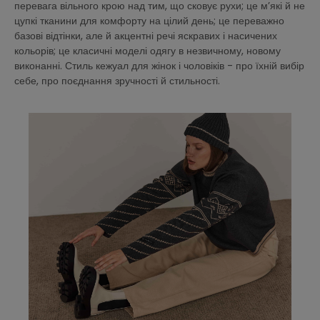
перевага вільного крою над тим, що сковує рухи; це м’які й не
цупкі тканини для комфорту на цілий день; це переважно
базові відтінки, але й акцентні речі яскравих і насичених
кольорів; це класичні моделі одягу в незвичному, новому
виконанні. Стиль кежуал для жінок і чоловіків - про їхній вибір
себе, про поєднання зручності й стильності.