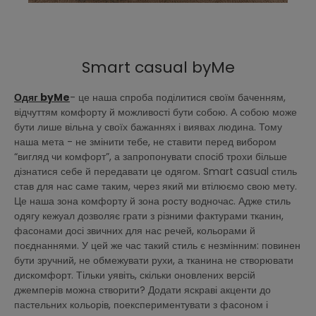
Smart casual byMe
Одяг byMe
- це наша спроба поділитися своїм баченням,
відчуттям комфорту й можливості бути собою. А собою може
бути лише вільна у своїх бажаннях і виявах людина. Тому
наша мета - не змінити тебе, не ставити перед вибором
“вигляд чи комфорт”, а запропонувати спосіб трохи більше
дізнатися себе й передавати це одягом. Smart casual стиль
став для нас саме таким, через який ми втілюємо свою мету.
Це наша зона комфорту й зона росту водночас. Адже стиль
одягу кежуал дозволяє грати з різними фактурами тканин,
фасонами досі звичних для нас речей, кольорами й
поєднаннями. У цей же час такий стиль є незмінним: повинен
бути зручний, не обмежувати рухи, а тканина не створювати
дискомфорт. Тільки уявіть, скільки оновлених версій
джемперів можна створити? Додати яскраві акценти до
пастельних кольорів, поекспериментувати з фасоном і