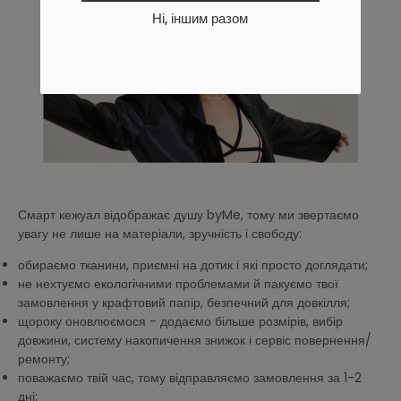
Ні, іншим разом
Смарт кежуал відображає душу byMe, тому ми звертаємо
увагу не лише на матеріали, зручність і свободу:
обираємо тканини, приємні на дотик і які просто доглядати;
не нехтуємо екологічними проблемами й пакуємо твої
замовлення у крафтовий папір, безпечний для довкілля;
щороку оновлюємося - додаємо більше розмірів, вибір
довжини, систему накопичення знижок і сервіс повернення/
ремонту;
поважаємо твій час, тому відправляємо замовлення за 1-2
дні;