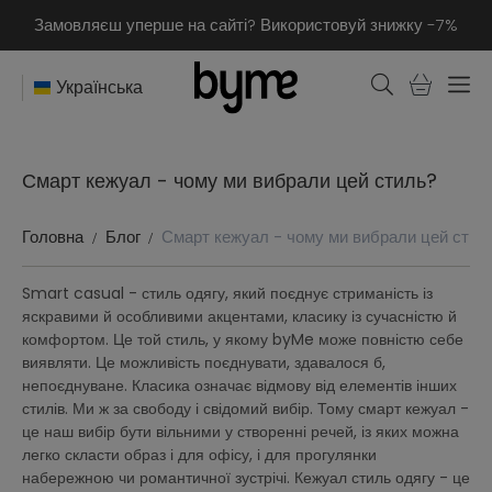
Замовляєш уперше на сайті? Використовуй знижку -7%
Українська
Смарт кежуал - чому ми вибрали цей стиль?
Головна
Блог
Смарт кежуал - чому ми вибрали цей стил
Smart casual - стиль одягу, який поєднує стриманість із
яскравими й особливими акцентами, класику із сучасністю й
комфортом. Це той стиль, у якому byMe може повністю себе
виявляти. Це можливість поєднувати, здавалося б,
непоєднуване. Класика означає відмову від елементів інших
стилів. Ми ж за свободу і свідомий вибір. Тому смарт кежуал -
це наш вибір бути вільними у створенні речей, із яких можна
легко скласти образ і для офісу, і для прогулянки
набережною чи романтичної зустрічі. Кежуал стиль одягу - це