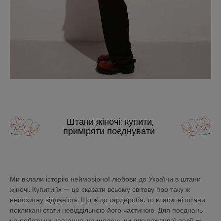
Штани жіночі: купити,
приміряти поєднувати
Ми вклали історію неймовірної любови до України в штани
жіночі. Купити їх — це сказати всьому світову про таку ж
непохитну відданість. Що ж до гардероба, то класичні штани
покликані стати невіддільною його частиною. Для поєднань
на роботу чи навчання, на щодень чи для важливої події —