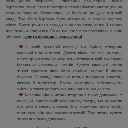
незнищенної творчости. Створений режисером Лесем
Курбасом, театр став простором європейського мистецтва на
теренах України. Безперечно, це було не до душі тодішній
владі. Тож Леся Курбаса було ув’язнено, а згодом жорстко
вбито. Проте режисер завжди знав про свою долю й творив
для України попри все. Саме цю історію ти розповідаєш, коли
обираєш
купити класичні штани жіночі
.
У новій весняній колекції ми, byMe, створили
класичні штани жіночі. Досить вільні по всій довжині,
проте трохи вужчі донизу, вони втілюють крій тих самих
ідеальних класичних штанів. Купити класичні штани
жіночі вдасться двох барв: глибокої чорної й ніжної
бежевої. У складі класичні штани поєднали еластан,
віскоза й поліестер. Разом матеріали забезпечують
якість, а також роблять тканину приємною до тіла.
Класичні жіночі штани вторили в трьох довжинах. У
колекцій, присвяченій модерному театру, ми не могли
оминути й власну новацію. Ми, виробник одягу byMe,
прагнемо, аби речі пасували кожній. Тож, штани купити
зможеш у таких довжинах: