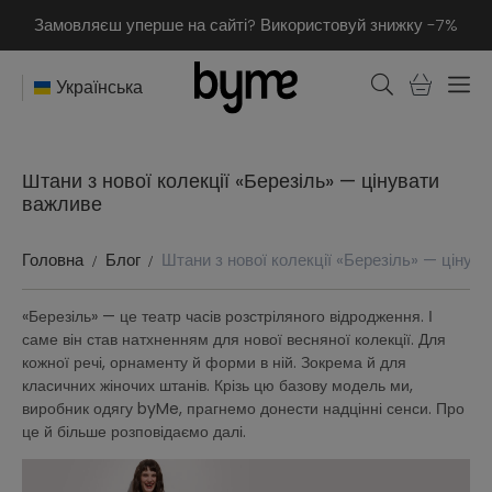
Замовляєш уперше на сайті? Використовуй знижку -7%
Українська
Штани з нової колекції «Березіль» — цінувати
важливе
Головна
Блог
Штани з нової колекції «Березіль» — цінув
«Березіль» — це театр часів розстріляного відродження. І
саме він став натхненням для нової весняної колекції. Для
кожної речі, орнаменту й форми в ній. Зокрема й для
класичних жіночих штанів. Крізь цю базову модель ми,
виробник одягу byMe, прагнемо донести надцінні сенси. Про
це й більше розповідаємо далі.