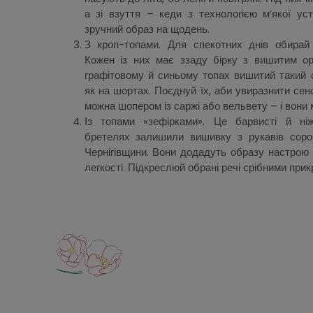
а зі взуття – кеди з технологією м’якої уст
зручний образ на щодень.
З кроп-топами. Для спекотних днів обирай
Кожен із них має ззаду бірку з вишитим ор
графітовому й синьому топах вишитий такий 
як на шортах. Поєднуй їх, аби увиразнити се
можна шопером із саржі або вельвету – і вони
Із топами «зефірками». Це барвисті й ніж
бретелях залишили вишивку з рукавів сорочк
Чернігівщини. Вони додадуть образу настрою 
легкості. Підкреслюй обрані речі срібними при