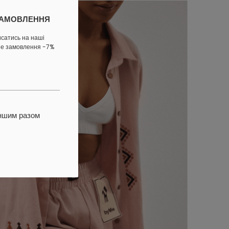
ЗАМОВЛЕННЯ
исатись на наші
ше замовлення -7%
іншим разом