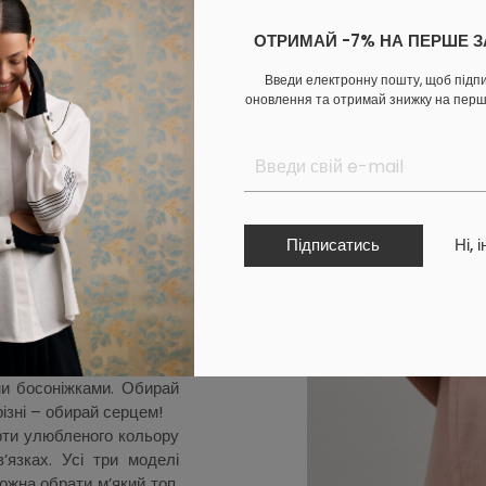
і. Ми прагнули створити
ОТРИМАЙ -7% НА ПЕРШЕ 
яскравому й щирому.
Введи електронну пошту, щоб підп
 – це безпечна й зручна
оновлення та отримай знижку на пер
ю спеку.
ло було вільним.
 чорні, блакитні, руді,
р свого літа.
наментом коника – це
не Глухівського повіту.
Підписатись
Ні, 
орти:
і з такої тканини, як і
оєднувати їх у костюм.
илимів Поділля. Костюм
ми босоніжками. Обирай
ізні – обирай серцем!
рти улюбленого кольору
’язках. Усі три моделі
можна обрати м’який топ,