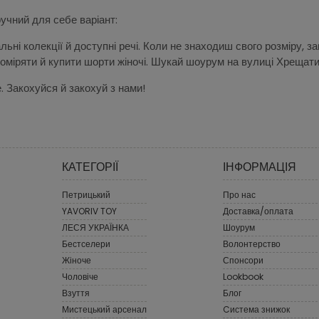
чний для себе варіант:
льні колекції й доступні речі. Коли не знаходиш свого розміру, 
оміряти й купити шорти жіночі. Шукай шоурум на вулиці Хрещати
. Закохуйся й закохуй з нами!
КАТЕГОРІЇ
ІНФОРМАЦІЯ
Петрицький
Про нас
YAVORIV TOY
Доставка/оплата
ЛЕСЯ УКРАЇНКА
Шоурум
Бестселери
Волонтерство
Жіноче
Спонсори
Чоловіче
Lookbook
Взуття
Блог
Мистецький арсенал
Cистема знижок