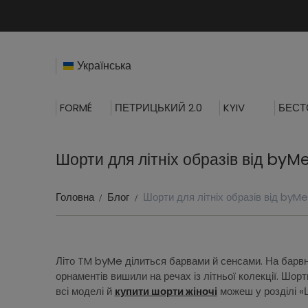
Українська
FORMÉ
ПЕТРИЦЬКИЙ 2.0
KYIV
БЕСТ
Шорти для літніх образів від byM
Головна
Блог
Шорти для літніх образів від byMe
Літо TM byMe ділиться барвами й сенсами. На барвніс
орнаментів вишили на речах із літньої колекції. Шорт
всі моделі й
купити шорти жіночі
можеш у розділі «