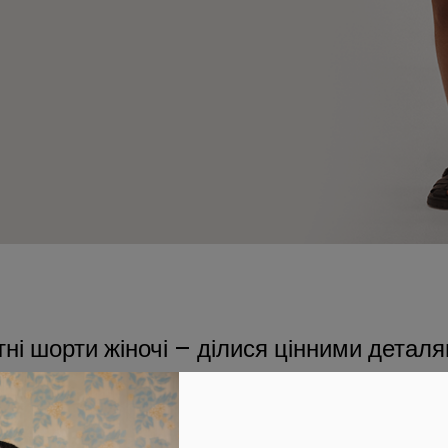
тні шорти жіночі – ділися цінними детал