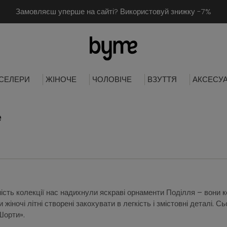
Замовляєш уперше на сайті? Використовуй знижку -7%
СЕЛЕРИ
ЖІНОЧЕ
ЧОЛОВІЧЕ
ВЗУТТЯ
АКСЕСУ
e
ть колекції нас надихнули яскраві орнаменти Поділля – вони кол
и жіночі літні створені закохувати в легкість і змістовні деталі
Шорти».