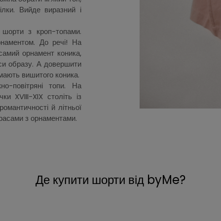
ілки. Вийде виразний і
 шорти з кроп-топами.
наментом. До речі! На
самий орнамент коника,
нси образу. А довершити
 мають вишитого коника.
но-повітряні топи. На
и XVIII-XIX століть із
романтичності й літньої
красами з орнаментами.
Де купити шорти від byMe?