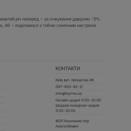
замовляй річ наперед – за очікування даруємо -5%.
к, 46 – поділимося з тобою сонячним настроєм.
КОНТАКТИ
Київ, вул. Хрещатик, 46
097-620-92-21
info@byme.ua
Онлайн щодня 11:00-20:00
Шоурум понеділок-неділя
11:00-20:00
ФОП Кононенко Ігор
Анатолійович