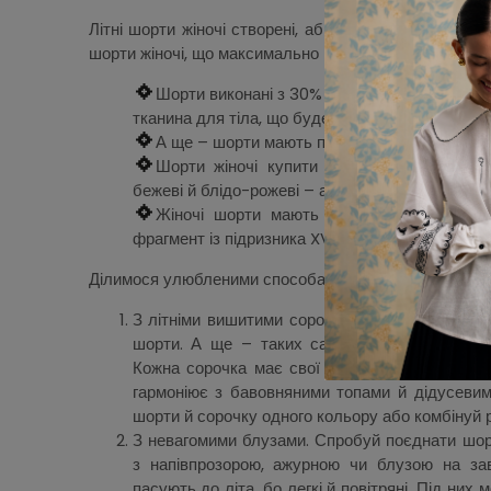
Літні шорти жіночі створені, аби закохувати в детал
шорти жіночі, що максимально пасуватимуть літу – 
Шорти виконані з 30% льону й 70% бавовни
тканина для тіла, що буде комфортною і в літн
А ще – шорти мають простору форму, аби ті
Шорти жіночі купити можна п’яти кольорів:
бежеві й блідо-рожеві – аби кожна знайшла колі
Жіночі шорти мають бірку з вишитим ор
фрагмент із підризника XVIII століття села Гири
Ділимося улюбленими способами стилізувати літні ш
З літніми вишитими сорочками. Сорочки виконан
шорти. А ще – таких самих кольорів, аби п
Кожна сорочка має свої орнаменти, взяті з к
гармоніює з бавовняними топами й дідусеви
шорти й сорочку одного кольору або комбінуй р
З невагомими блузами. Спробуй поєднати шо
з напівпрозорою, ажурною чи блузою на зав
пасують до літа, бо легкі й повітряні. Під них 