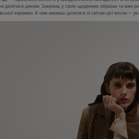
ні ділитися цінним. Зокрема, у своїх щоденних образах ти вже ро
вської кераміки. А чим зможеш ділитися зі світом цієї весни — р