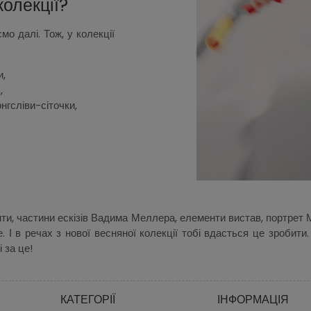
олекції?
о далі. Тож, у колекції
и,
х,
онгсліви-сіточки,
ти, частини ескізів Вадима Меллера, елементи вистав, портрет 
 І в речах з нової весняної колекції тобі вдасться це зробити. 
і за це!
КАТЕГОРІЇ
ІНФОРМАЦІЯ