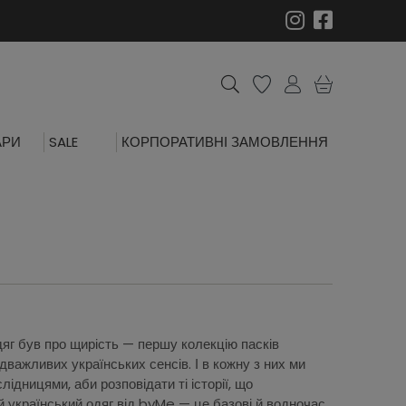
АРИ
SALE
КОРПОРАТИВНІ ЗАМОВЛЕННЯ
яг був про щирість — першу колекцію пасків
важливих українських сенсів. І в кожну з них ми
дницями, аби розповідати ті історії, що
й український одяг від byMe — це базові й водночас