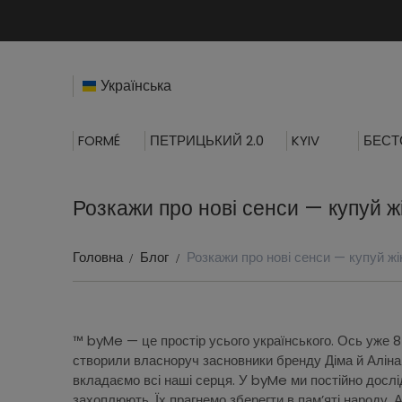
Українська
FORMÉ
ПЕТРИЦЬКИЙ 2.0
KYIV
БЕСТ
Розкажи про нові сенси — купуй жі
Головна
Блог
Розкажи про нові сенси — купуй жін
™ byMe — це простір усього українського. Ось уже 8
створили власноруч засновники бренду Діма й Аліна 
вкладаємо всі наші серця. У byMe ми постійно дослід
захоплюють. Їх прагнемо зберегти в пам’яті народу.