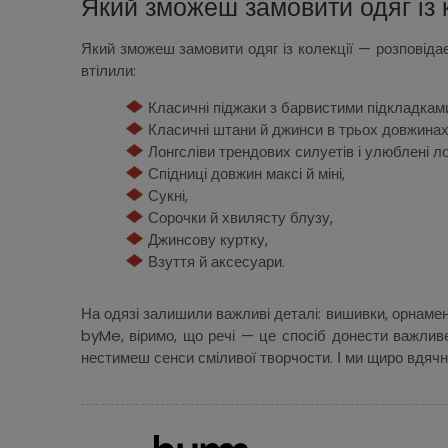
Який зможеш замовити одяг із к
Який зможеш замовити одяг із колекції — розповідаєм
втілили:
Класичні піджаки з барвистими підкладкам
Класичні штани й джинси в трьох довжина
Лонгсліви трендових силуетів і улюблені л
Спідниці довжин максі й міні,
Сукні,
Сорочки й хвилясту блузу,
Джинсову куртку,
Взуття й аксесуари.
На одязі залишили важливі деталі: вишивки, орнамен
byMe, віримо, що речі — це спосіб донести важливе.
нестимеш сенси сміливої творчости. І ми щиро вдячн