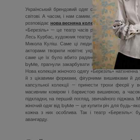
Український брендовий одяг сьогодні — це спосіб 
світові. А часом, і нам самим. Історію, про яку мус
розповідає
нова весняна колекція одягу, взуття й
«Березіль» — це театр часів розстріляного відродж
Лесь Курбас, художник театру — Вадим Меллер і на
Микола Куліш. Саме ці люди пліч-о-пліч із режи
акторами творили новітнє українське мистецтво. 
саме це їх було вбито радянською владою. Ми, у
byMe, прагнули закарбувати історію сміливости тв
Нова колекція жіночого одягу «Березіль» натхненна
й з цікавими формами, фігурними вишивками й де
капсульної колекції — принести трохи феєрії у в
масивним коміром і барвистою вишивкою, а часо
підкладки, на перший погляд, звичайного піджака. 
жіночий одяг від byMe — це купити річ для будь-якої
кожна з них особлива. Так і театр «Березіль»: б
авангарду.