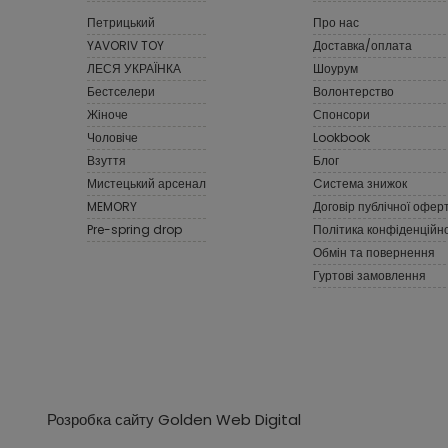
Петрицький
Про нас
YAVORIV TOY
Доставка/оплата
ЛЕСЯ УКРАЇНКА
Шоурум
Бестселери
Волонтерство
Жіноче
Спонсори
Чоловіче
Lookbook
Взуття
Блог
Мистецький арсенал
Cистема знижок
MEMORY
Договір публічної офер
Pre-spring drop
Політика конфіденційно
Обмін та повернення
Гуртові замовлення
Розробка сайту Golden Web Digital