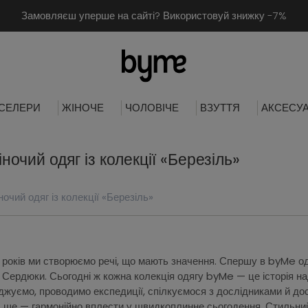
Замовляєш уперше на сайті? Використовуй знижку -7%
СЕЛЕРИ
ЖІНОЧЕ
ЧОЛОВІЧЕ
ВЗУТТЯ
АКСЕСУ
ночий одяг із колекції «Березіль»
очий одяг із колекції «Березіль»
 років ми створюємо речі, що мають значення. Спершу в byMe од
Сердюки. Сьогодні ж кожна колекція одягу byMe — це історія над
жуємо, проводимо експедиції, спілкуємося з дослідниками й дослі
 А ще — гармонійно вплести у швидкоплинне сьогодення. Стильни