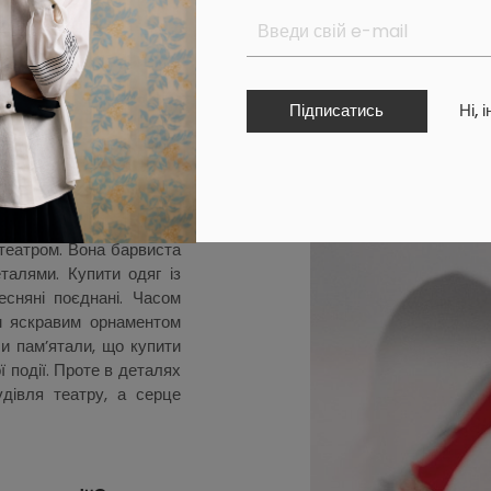
розповісти про Україну
ить знати кожен і кожна,
 аксесуарів «Березіль»
.
ення. Його засновник —
Підписатись
Ні, 
йвідоміший драматург —
серами, сценаристами й
Творили відродження. Й
країнський бренд одягу
орити й жаги до життя.
 театром. Вона барвиста
талями. Купити одяг із
есняні поєднані. Часом
м яскравим орнаментом
Ми пам’ятали, що купити
 події. Проте в деталях
удівля театру, а серце