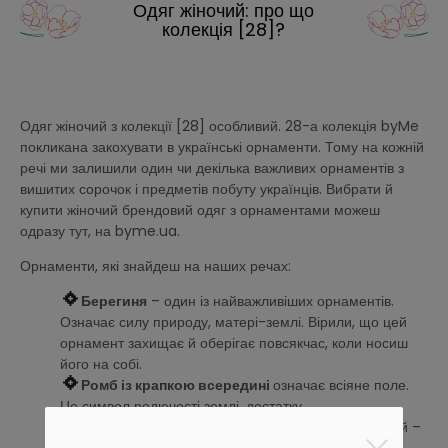
Одяг жіночий: про що
колекція [28]?
Одяг жіночий з колекції [28] особливий. 28-а колекція byMe
покликана закохувати в українські орнаменти. Тому на кожній
речі ми залишили один чи декілька важливих орнаментів з
вишитих сорочок і предметів побуту українців. Вибрати й
купити жіночий брендовий одяг з орнаментами можеш
одразу тут, на byme.ua.
Орнаменти, які знайдеш на наших речах:
Берегиня
– один із найважливіших орнаментів.
Означає силу природу, матері-землі. Вірили, що цей
орнамент захищає й оберігає повсякчас, коли носиш
його на собі.
Ромб із крапкою всередині
означає всіяне поле.
Це символ родючості землі, достатку.
Прямий хрест
символізує чоловіче начало, косий –