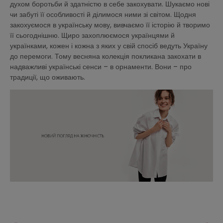
духом боротьби й здатністю в себе закохувати. Шукаємо нові
чи забуті її особливості й ділимося ними зі світом. Щодня
закохуємося в українську мову, вивчаємо її історію й творимо
її сьогоднішню. Щиро захоплюємося українцями й
українками, кожен і кожна з яких у свій спосіб ведуть Україну
до перемоги. Тому весняна колекція покликана закохати в
надважливі українські сенси – в орнаменти. Вони – про
традиції, що оживають.