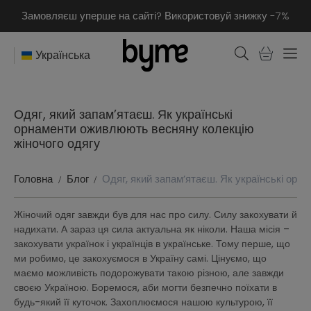
Замовляєш уперше на сайті? Використовуй знижку -7%
Українська
Одяг, який запам’ятаєш. Як українські
орнаменти оживлюють весняну колекцію
жіночого одягу
Головна
Блог
Одяг, який запам’ятаєш. Як українські орн
Жіночий одяг завжди був для нас про силу. Силу закохувати й
надихати. А зараз ця сила актуальна як ніколи. Наша місія –
закохувати українок і українців в українське. Тому перше, що
ми робимо, це закохуємося в Україну самі. Цінуємо, що
маємо можливість подорожувати такою різною, але завжди
своєю Україною. Боремося, аби могти безпечно поїхати в
будь-який її куточок. Захоплюємося нашою культурою, її