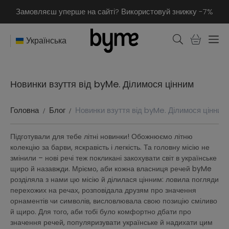
Замовляєш уперше на сайті? Використовуй знижку -7%
Українська
Новинки взуття від byMe. Ділимося цінним
Головна
Блог
Новинки взуття від byMe. Ділимося цінним
Підготували для тебе літні новинки! Обожнюємо літню
колекцію за барви, яскравість і легкість. Та головну місію не
змінили – нові речі теж покликані закохувати світ в українське
щиро й назавжди. Мріємо, аби кожна власниця речей byMe
розділяла з нами цю місію й ділилася цінним: ловила погляди
перехожих на речах, розповідала друзям про значення
орнаментів чи символів, висловлювала свою позицію сміливо
й щиро. Для того, аби тобі було комфортно дбати про
значення речей, популяризувати українське й надихати цим