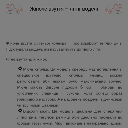
Жіноче взуття – літні моделі
Жіноче взуття з літньої колекції – про комфорт теплих днів.
Підготували моделі, які пасуватимуть до твого літа.
Літнє взуття для жінок:
Мюлі-сіточка. Ця модель спереду має вставлення зі
спеціальної взуттєвої сіточки. Ремінці можна
регулювати, аби ніжкам було максимально зручно.
Мюлі мають фігурні підбори 6 см – обирай до
улюблених спідниць і суконь, коли хочеш образ
грайливого настрою. А на щодень поєднуй із джинсами
чи зручними штанами.
Відкриті мюлі. Ця модель ідеальна для спекотних
літніх днів. Регулюй ремінці, аби ідеально пасували до
форми твоєї ніжки. Мюлі виконані з натуральної шкіри,