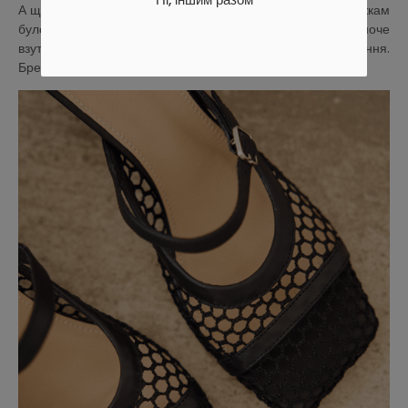
А ще всі моделі мають технологію м’якої устілки – аби ніжкам
було комфортно впродовж дня. Хочемо, аби стильне жіноче
взуття купити означало отримати річ, що має значення.
Бренд byMe – аби обирати серцем.