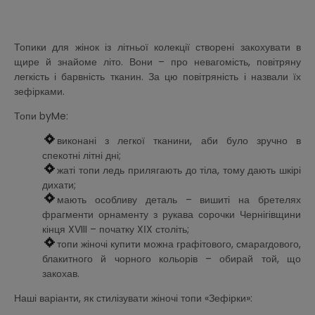
Топики для жінок із літньої колекції створені закохувати в
щире й знайоме літо. Вони – про невагомість, повітряну
легкість і барвність тканин. За цю повітряність і назвали їх
зефірками.
Топи byMe:
виконані з легкої тканини, аби було зручно в
спекотні літні дні;
жаті топи ледь прилягають до тіла, тому дають шкірі
дихати;
мають особливу деталь – вишиті на бретелях
фрагменти орнаменту з рукава сорочки Чернігівщини
кінця XVIII – початку XІX століть;
топи жіночі купити можна графітового, смарагдового,
блакитного й чорного кольорів – обирай той, що
закохав.
Наші варіанти, як стилізувати жіночі топи «Зефірки»: