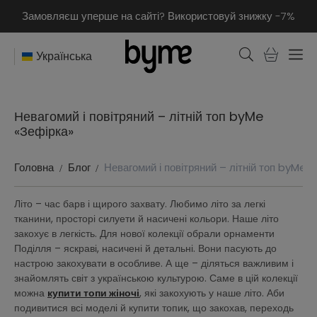
Замовляєш уперше на сайті? Використовуй знижку -7%
Українська
Невагомий і повітряний – літній топ byMe
«Зефірка»
Головна
Блог
Невагомий і повітряний – літній топ byMe 
Літо – час барв і щирого захвату. Любимо літо за легкі
тканини, просторі силуети й насичені кольори. Наше літо
закохує в легкість. Для нової колекції обрали орнаменти
Поділля – яскраві, насичені й детальні. Вони пасують до
настрою закохувати в особливе. А ще – діляться важливим і
знайомлять світ з українською культурою. Саме в цій колекції
можна
купити топи жіночі
, які закохують у наше літо. Аби
подивитися всі моделі й купити топик, що закохав, переходь