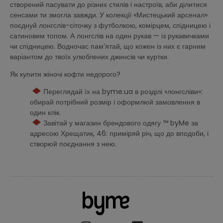
створений пасувати до різних стилів і настроїв, аби ділитися
сенсами ти змогла завжди. У колекції «Мистецький арсенал»
поєднуй лонгслів-сіточку з футболкою, комірцем, спідницею і
сатиновим топом. А лонгслів на один рукав — із рукавичками
чи спідницею. Водночас пам’ятай, що кожен із них є гарним
варіантом до твоїх улюблених джинсів чи куртки.
Як купити жіночі кофти недорого?
Переглядай їх на byme.ua в розділі «лонгсліви»:
обирай потрібний розмір і оформлюй замовлення в
один клік.
Завітай у магазин брендового одягу ™ byMe за
адресою Хрещатик, 46: приміряй річ, що до вподоби, і
створюй поєднання з нею.