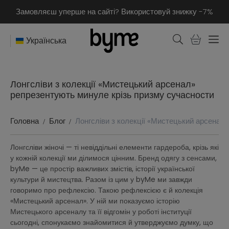
Замовляєш уперше на сайті? Використовуй знижку -7%
Українська
Лонгсліви з колекції «Мистецький арсенал»
репрезентують минуле крізь призму сучасности
Головна
Блог
Лонгсліви з колекції «Мистецький арсенал
Лонгсліви жіночі — ті невіддільні елементи гардероба, крізь які
у кожній колекції ми ділимося цінним. Бренд одягу з сенсами,
byMe — це простір важливих змістів, історії української
культури й мистецтва. Разом із цим у byMe ми завжди
говоримо про рефлексію. Такою рефлексією є й колекція
«Мистецький арсенал». У ній ми показуємо історію
Мистецького арсеналу та її відгомін у роботі інституції
сьогодні, спонукаємо знайомитися й утверджуємо думку, що