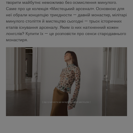
творити майбутнє неможливо без осмислення минулого.
Саме про це колекція «Мистецький арсенал». Основною для
неї обрали концепцію триєдности — давній монастир, мілітарі
минулого століття й мистецтво сьогодні — трьох історичних
етапів існування арсеналу. Яким із них натхненний кожен
лонгслів? Купити їх — це розповісти про сенси стародавнього
монастиря.