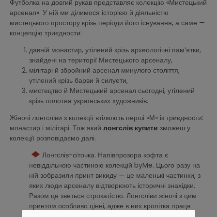
Футболка на довгий рукав представляє колекцію «Мистецький
арсенал». У ній ми ділимося історією й діяльністю
мистецького простору крізь періоди його існування, а саме —
концепцію триєдности:
давній монастир, утілений крізь археологічні пам’ятки,
знайдені на території Мистецького арсеналу,
мілітарі й збройний арсенал минулого століття,
утілений крізь барви й силуети,
мистецтво й Мистецький арсенал сьогодні, утілений
крізь полотна українських художників.
Жіночі лонгсліви з колекції втілюють перші «М» із триєдности:
монастир і мілітарі. Тож який
лонгслів купити
зможеш у
колекції розповідаємо далі.
Лонгслів-сіточка. Напівпрозора кофта є
невіддільною частиною колекцій byMe. Цього разу на
ній зобразили принт викиду — це маленькі частинки, з
яких люди арсеналу відтворюють історичні знахідки.
Разом це зветься строкатістю. Лонгсліви жіночі з цим
принтом особливо цінні, адже в них кропітка праця
сотень людей.