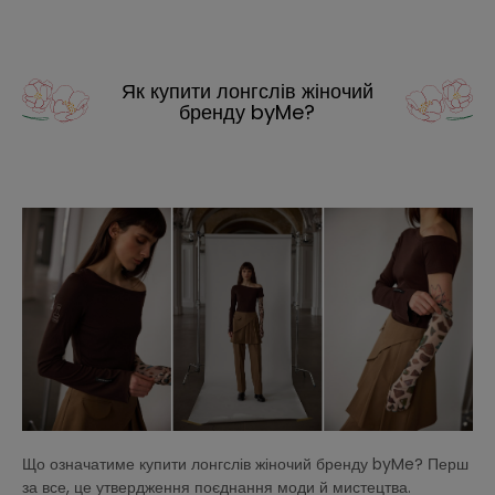
Як купити лонгслів жіночий
бренду byMe?
Що означатиме купити лонгслів жіночий бренду byMe? Перш
за все, це утвердження поєднання моди й мистецтва.