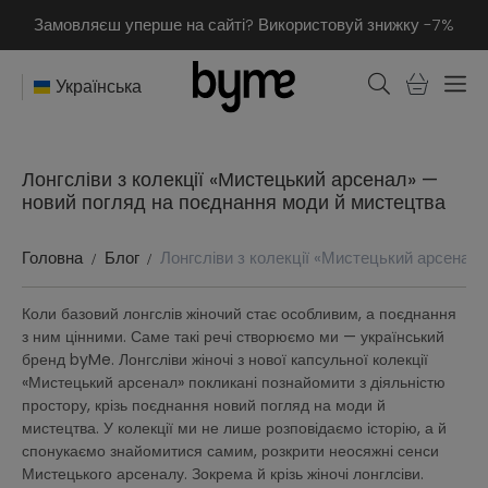
Замовляєш уперше на сайті? Використовуй знижку -7%
Українська
Лонгсліви з колекції «Мистецький арсенал» —
новий погляд на поєднання моди й мистецтва
Головна
Блог
Лонгсліви з колекції «Мистецький арсенал
Коли базовий лонгслів жіночий стає особливим, а поєднання
з ним цінними. Саме такі речі створюємо ми — український
бренд byMe. Лонгсліви жіночі з нової капсульної колекції
«Мистецький арсенал» покликані познайомити з діяльністю
простору, крізь поєднання новий погляд на моди й
мистецтва. У колекції ми не лише розповідаємо історію, а й
спонукаємо знайомитися самим, розкрити неосяжні сенси
Мистецького арсеналу. Зокрема й крізь жіночі лонглсіви.