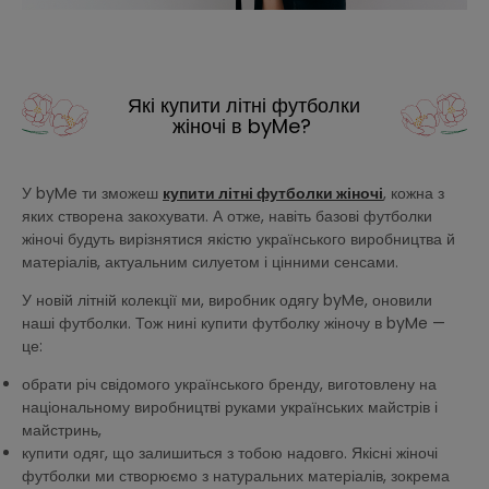
Які купити літні футболки
жіночі в byMe?
У byMe ти зможеш
купити літні футболки жіночі
, кожна з
яких створена закохувати. А отже, навіть базові футболки
жіночі будуть вирізнятися якістю українського виробництва й
матеріалів, актуальним силуетом і цінними сенсами.
У новій літній колекції ми, виробник одягу byMe, оновили
наші футболки. Тож нині купити футболку жіночу в byMe —
це:
обрати річ свідомого українського бренду, виготовлену на
національному виробництві руками українських майстрів і
майстринь,
купити одяг, що залишиться з тобою надовго. Якісні жіночі
футболки ми створюємо з натуральних матеріалів, зокрема