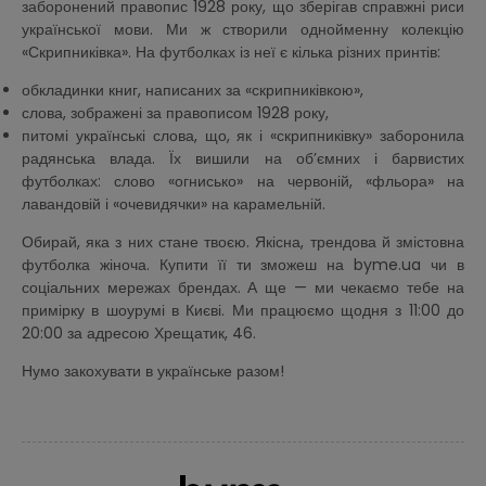
заборонений правопис 1928 року, що зберігав справжні риси
української мови. Ми ж створили однойменну колекцію
«Скрипниківка». На футболках із неї є кілька різних принтів:
обкладинки книг, написаних за «скрипниківкою»,
слова, зображені за правописом 1928 року,
питомі українські слова, що, як і «скрипниківку» заборонила
радянська влада. Їх вишили на об’ємних і барвистих
футболках: слово «огнисько» на червоній, «фльора» на
лавандовій і «очевидячки» на карамельній.
Обирай, яка з них стане твоєю. Якісна, трендова й змістовна
футболка жіноча. Купити її ти зможеш на byme.ua чи в
соціальних мережах брендах. А ще — ми чекаємо тебе на
примірку в шоурумі в Києві. Ми працюємо щодня з 11:00 до
20:00 за адресою Хрещатик, 46.
Нумо закохувати в українське разом!