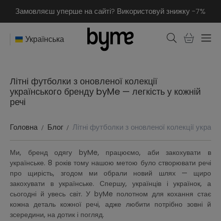
Замовляєш уперше на сайті? Використовуй знижку -7%
Українська
Літні футболки з оновленої колекції
українського бренду byMe — легкість у кожній
речі
Головна
Блог
Літні футболки з оновленої колекції україн
Ми, бренд одягу byMe, працюємо, аби закохувати в
українське. 8 років тому нашою метою було створювати речі
про щирість, згодом ми обрали новий шлях — щиро
закохувати в українське. Спершу, українців і українок, а
сьогодні й увесь світ. У byMe полотном для кохання стає
кожна деталь кожної речі, адже любити потрібно зовні й
зсередини, на дотик і погляд.