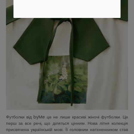
Футболки від byMe це не лише красиві жіночі футболки. Це
перш за все речі, що діляться цінним. Нова літня колекція
присвячена українській мові. Її головним натхненником став